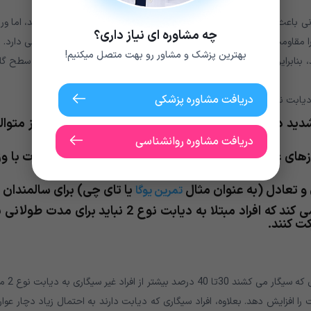
 بسیار مهم است. فعالیت بدنی باعث سوزاندن کالری می شود و ممکن است در کاهش وزن موثر باشد، اما و
چه مشاوره ای نیاز داری؟
 مقاومت به انسولین ارتباط زیادی با افزایش چربی و کاهش توده عضلانی دارد.
بهترین پزشک و مشاور رو بهت متصل میکنیم!
ند، بنابراین با عضله سازی و چربی سوزی می توان به کاهش و کنترل بهتر سطح گل
دریافت مشاوره پزشکی
توصیه می کند:
 شدید در هفته، حداقل در طی سه روز، نه بیشتر از دو روز متوال
دریافت مشاوره روانشناسی
ی غیر مرتبط (به عنوان مثال تمرین با وزنه یا تمرینات با و
و تعادل (به عنوان مثال
یا تای چی) برای سالمندان
تمرین یوگا
انجمن دیابت امریکا (ADA) همچنین توصیه می کند که افراد مبتلا به دیابت نوع 2 نباید برای مدت 
طبق مرکز کنترل و پیشگیری بیماری های ایالات متحده (DC
را افزایش دهد. بعلاوه، افراد سیگاری که دیابت دارند به احتمال زیاد دچار عو