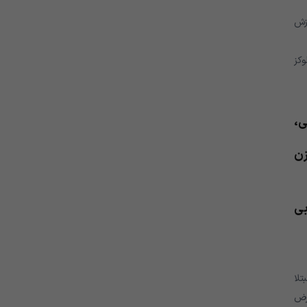
رزش
وکز
ی،
زن
طولانی بی
C)، افرادی که سیگار می کشند 30تا 40 درصد بیشتر از افراد غیر سیگاری به دیابت نوع 2 مبتلا
ارض