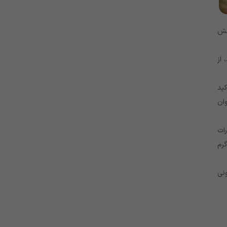
هش
 از
کید
ان
رات
طح گلوکز کمک می کند. این ممکن است به معنای مصرف هر روز به 45 گرم کربوهیدرات برای صبحانه و ناهار، 15 گرم
ونی