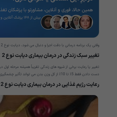
همین حالا، فوری و آنلاین، مشاورتو با پزشکان تغذیه
بیش از ۱۶۸ پزشک آنلاین و آماده پاسخگویی
وقتی یک برنامه درمانی با دقت اجرا و دنبال می شود، دیابت نوع 2 قابل برگشت است. این همان درمان نیست. اما به معنای کاهش خطر عوارض است.
تغییر سبک زندگی در درمان بیماری دیابت نوع 2
دست دادن فقط 5٪ تا 10٪ از کل وزن بدن می تواند تأثیر چشمگیری بر میزان قند خون در افراد مبتلا به
رعایت رژیم غذایی در درمان بیماری دیابت نوع 2