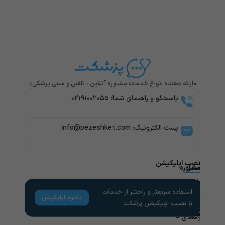
«ارائه دهنده انواع خدمات مشاوره آنلاین ، تلفنی و متنی پزشکی»
پاسخگو و راهنمای شما: ۰۲۱۹۱۰۰۲۰۵۵
پست الکترونیک: info@pezeshket.com​
نصب اپلیکیشن
سایر
مشاوره
پزشکی
خدمات
لینک
راهنمای
های
کاربران
مشاوره
تخصص
مفید
های
روانشناسی
راهنمای