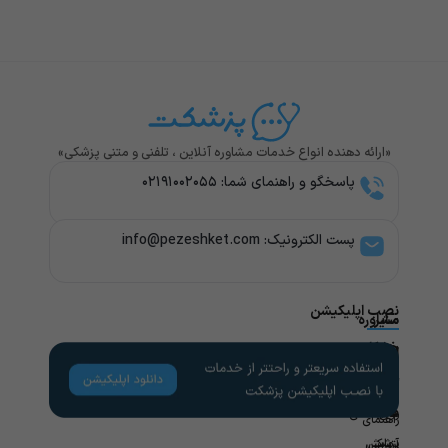
«ارائه دهنده انواع خدمات مشاوره آنلاین ، تلفنی و متنی پزشکی»
پاسخگو و راهنمای شما: ۰۲۱۹۱۰۰۲۰۵۵
پست الکترونیک: info@pezeshket.com​
نصب اپلیکیشن
سایر
مشاوره
پزشکی
خدمات
لینک
راهنمای
های
کاربران
مشاوره
تخصص
مفید
های
روانشناسی
راهنمای
پزشکی
آزمایش