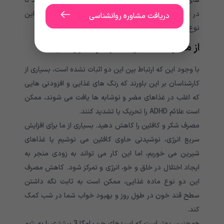
های پیچیده مصرف کنید. این غذاها به شما کمک می کنند تا
در عین کاهش بیش فعالی، هوشیار تر شوید. همچنین، این
دریافت مشاوره روانشناسی
نوع غذاها، به شما انرژی پایدار و کم نوسان می دهند.
از مصرف غذاهای مضر خودداری کنید.
با وجود این که ارتباط بین این دو اثبات نشده است، بسیاری از
کارشناسان بر این باورند که رنگ های غذایی و افزودنی هایی
که اغلب در غذاهای مضر و نوشابه ها یافت می شوند، ممکن
است علائم ADHD را تحریک یا تشدید کنند.
مصرف شکر و کافئین را کاهش دهید. بسیاری از ما برای افزایش
سریع انرژی، نوشیدنی حاوی کافئین می نوشیم یا غذاهای
شیرین می خوریم، اما این کار می تواند به زودی منجر به
ایجاد اختلال در خلق و خو، انرژی و تمرکز شود. کاهش مصرف
این دو نوع ماده غذایی، ممکن است به ثابت نگه داشتن
سطح قند خون در طول روز و بهبود خواب شما در شب کمک
کند.
همچنین، بهتر است که اسیدهای چرب امگا 3 بیشتری را به رژیم