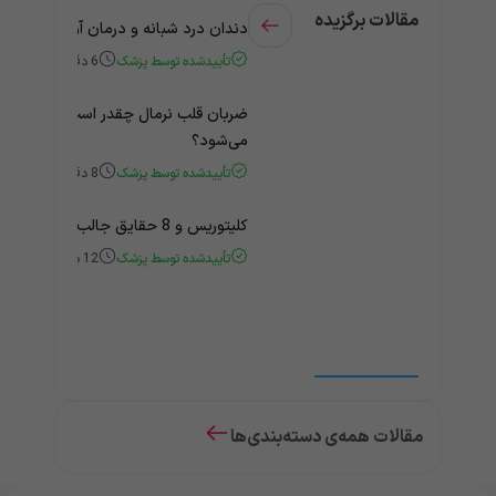
مقالات برگزیده
دندان درد شبانه و درمان آن + راهنمای
تأییدشده توسط پزشک
6
دقیقه
ضربان قلب نرمال چقدر است؟ چه زمانی
می‌شود؟
تأییدشده توسط پزشک
8
دقیقه
کلیتوریس و 8 حقایق جالب و باورنکردنی درباره آن
تأییدشده توسط پزشک
12
دقیقه
مقالات همه‌ی دسته‌بندی‌ها