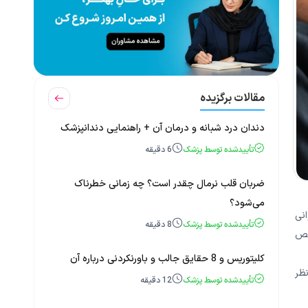
مقالات برگزیده
دندان درد شبانه و درمان آن + راهنمایی دندانپزشک
تأییدشده توسط پزشک
6
دقیقه
ضربان قلب نرمال چقدر است؟ چه زمانی خطرناک
می‌شود؟
انی
تأییدشده توسط پزشک
8
دقیقه
خصص
کلیتوریس و 8 حقایق جالب و باورنکردنی درباره آن
ظر
تأییدشده توسط پزشک
12
دقیقه