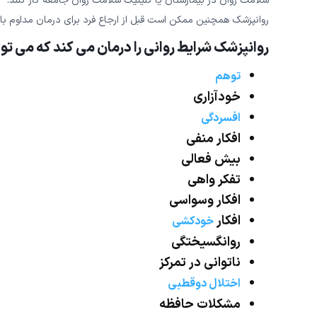
سلامت روان در بیمارستان یا کلینیک سلامت روان جامعه کار کنند.
روانپزشک همچنین ممکن است قبل از ارجاع فرد برای درمان مداوم با
روانپزشک شرایط روانی را درمان می کند که می توا
توهم
خودآزاری
افسردگی
افکار منفی
بیش فعالی
تفکر واهی
افکار وسواسی
افکار
خودکشی
روانگسیختگی
ناتوانی در تمرکز
اختلال دوقطبی
مشکلات حافظه