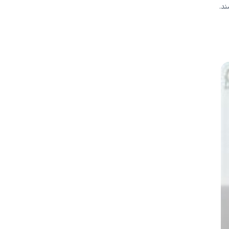
 ازدواج و خانواده (MFT) و مشاوران حرفه ای مجاز (LPC) باشند.