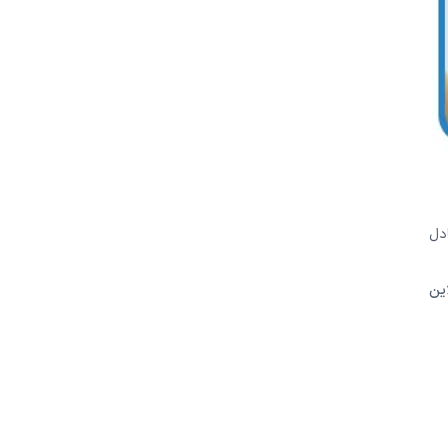
ادل
ین