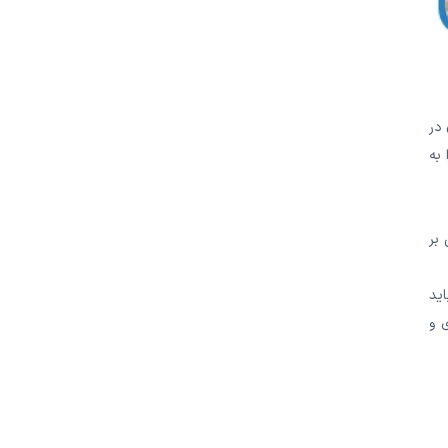
در
 به
بر
اید
 و