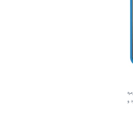
مره
د و