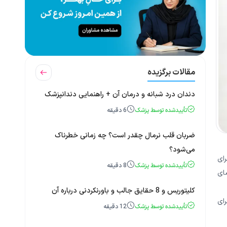
مقالات برگزیده
دندان درد شبانه و درمان آن + راهنمایی دندانپزشک
تأییدشده توسط پزشک
6
دقیقه
ضربان قلب نرمال چقدر است؟ چه زمانی خطرناک
می‌شود؟
ای
تأییدشده توسط پزشک
8
دقیقه
ضای
کلیتوریس و 8 حقایق جالب و باورنکردنی درباره آن
رای
تأییدشده توسط پزشک
12
دقیقه