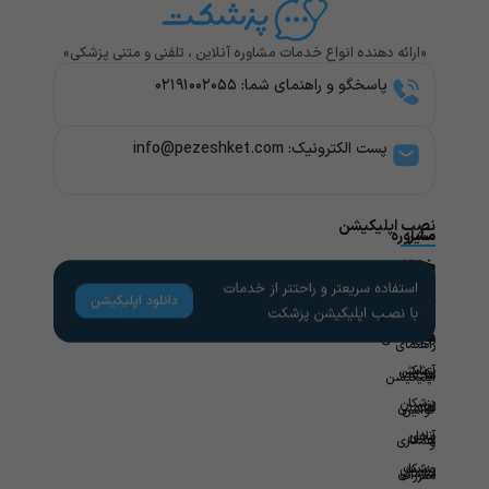
«ارائه دهنده انواع خدمات مشاوره آنلاین ، تلفنی و متنی پزشکی»
پاسخگو و راهنمای شما: ۰۲۱۹۱۰۰۲۰۵۵
پست الکترونیک: info@pezeshket.com​
نصب اپلیکیشن
سایر
مشاوره
پزشکی
خدمات
لینک
راهنمای
های
کاربران
مشاوره
تخصص
مفید
های
روانشناسی
راهنمای
پزشکی
آزمایش
مجله
اپلیکیشن
در
پزشکان
سلامتی
قوانین
محل
آنلاین
همکاری
و
ویزیت
پزشکان
سازمانی
مقررات