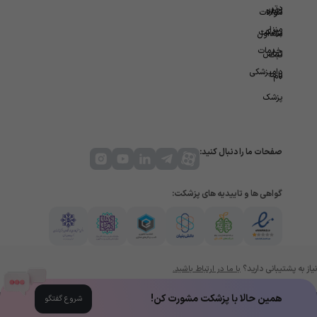
در
برتر
درباره
سوالات
منزل
پزشکت
متداول
خدمات
تماس
ثبت
دامپزشکی
با ما
نام
پزشک
صفحات ما را دنبال کنید:
گواهی ها و تاییدیه های پزشکت:
نیاز به پشتیبانی دارید؟
با ما در ارتباط باشید.
همین حالا با پزشکت مشورت کن!
شروع گفتگو
کلیه حقوق مادی و معنوی سایت پزشکت متعلق به شرکت تدبیر سلامت مرهم می باشد.© 1404