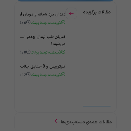
مقالات برگزیده
دندان درد شبانه و درمان آن + راهنمای
تأییدشده توسط پزشک
6
دقیقه
ضربان قلب نرمال چقدر است؟ چه زمانی
می‌شود؟
تأییدشده توسط پزشک
8
دقیقه
کلیتوریس و 8 حقایق جالب و باورنکردنی درباره آن
تأییدشده توسط پزشک
12
دقیقه
مقالات همه‌ی دسته‌بندی‌ها