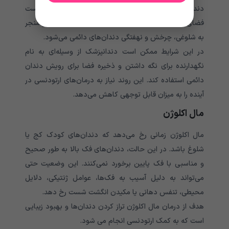
دندان‌‌‌‌‌‌‌‌‌‌‌‌‌‌‌‌‌‌‌‌‌‌‌‌‌‌‌‌‌‌‌‌‌‌‌‌‌‌‌‌‌‌‌‌‌‌های دائمی‌‌‌‌‌‌‌‌‌‌‌‌‌‌‌‌‌‌‌‌‌‌‌‌‌‌‌‌‌‌‌‌‌‌‌‌‌‌‌‌‌‌‌‌‌‌‌‌‌‌‌‌ همراه است. این وضعیت حتی ممکن است
فضای فک را برای رشد دندان دائمی‌‌‌‌‌‌‌‌‌‌‌‌‌‌‌‌‌‌‌‌‌‌‌‌‌‌‌‌‌‌‌‌‌‌‌‌‌‌‌‌‌‌‌‌‌‌‌‌‌‌‌‌بعدی کاهش دهد و منجر
به شلوغی، چرخش و نهفتگی دندان‌‌‌‌‌‌‌‌‌‌‌‌‌‌‌‌‌‌‌‌‌‌‌‌‌‌‌‌‌‌‌‌‌‌‌‌‌‌‌‌‌‌‌‌‌‌های دائمی ‌‌‌‌‌‌‌‌‌‌‌‌‌‌‌‌‌‌‌‌‌‌‌‌‌‌‌‌‌‌‌‌‌‌‌‌‌‌‌‌‌‌‌‌‌‌‌‌‌‌‌‌می‌‌‌‌‌‌‌‌‌‌‌‌‌‌‌‌‌‌‌‌‌‌‌‌‌‌‌‌‌‌‌‌‌‌‌‌‌‌‌‌‌‌‌‌‌‌‌‌‌‌‌‌شود.
در این شرایط ممکن است دندانپزشک از وسیله‌ای به نام
نگهدارنده برای نگه داشتن و ذخیره فضا برای رویش دندان
دائمی‌‌‌‌‌‌‌‌‌‌‌‌‌‌‌‌‌‌‌‌‌‌‌‌‌‌‌‌‌‌‌‌‌‌‌‌‌‌‌‌‌‌‌‌‌‌‌‌‌‌‌‌ استفاده کند. این روند نیاز به درمان‌‌‌‌‌‌‌‌‌‌‌‌‌‌‌‌‌‌‌‌‌‌‌‌‌‌‌‌‌‌‌‌‌‌‌‌‌‌‌‌‌‌‌‌‌‌های ارتودنسی در
آینده را به میزان قابل توجهی کاهش می‌‌‌‌‌‌‌‌‌‌‌‌‌‌‌‌‌‌‌‌‌‌‌‌‌‌‌‌‌‌‌‌‌‌‌‌‌‌‌‌‌‌‌‌‌‌‌‌‌‌‌‌دهد.
مال اکلوژن
مال اکلوژن زمانی رخ می‌‌‌‌‌‌‌‌‌‌‌‌‌‌‌‌‌‌‌‌‌‌‌‌‌‌‌‌‌‌‌‌‌‌‌‌‌‌‌‌‌‌‌‌‌‌‌‌‌‌‌‌دهد که دندان‌‌‌‌‌‌‌‌‌‌‌‌‌‌‌‌‌‌‌‌‌‌‌‌‌‌‌‌‌‌‌‌‌‌‌‌‌‌‌‌‌‌‌‌‌‌های کودک کج یا
شلوغ باشد. در این حالت، دندان‌‌‌‌‌‌‌‌‌‌‌‌‌‌‌‌‌‌‌‌‌‌‌‌‌‌‌‌‌‌‌‌‌‌‌‌‌‌‌‌‌‌‌‌‌‌های فک بالا به طور صحیح
و مناسبی با فک پایین برخورد نمی‌‌‌‌‌‌‌‌‌‌‌‌‌‌‌‌‌‌‌‌‌‌‌‌‌‌‌‌‌‌‌‌‌‌‌‌‌‌‌‌‌‌‌‌‌‌‌‌‌‌‌‌کنند. این وضعیت حتی
می‌‌‌‌‌‌‌‌‌‌‌‌‌‌‌‌‌‌‌‌‌‌‌‌‌‌‌‌‌‌‌‌‌‌‌‌‌‌‌‌‌‌‌‌‌‌‌‌‌‌‌‌تواند به دلیل آسیب به فک‌‌‌‌‌‌‌‌‌‌‌‌‌‌‌‌‌‌‌‌‌‌‌‌‌‌‌‌‌‌‌‌‌‌‌‌‌‌‌‌‌‌‌‌‌‌ها، عوامل ژنتیکی، دلایل
محیطی، تنفس دهانی یا مکیدن انگشت شست رخ دهد.
هدف از درمان مال اکلوژن تراز کردن دندان‌ها و بهبود زیبایی
است که به کمک ارتودنسی انجام می شود.