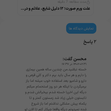
مدت مطالعه:
7
دقیقه
علت ورم صورت؛ ۱۲ دلیل شایع، علائم و درمان
نمایش دیدگاه ها
۲ پاسخ
محسن
گفت:
۱۴۰۲-۰۲-۳۱ در ۱۷:۳۷
خسته نباشید.من چندین ساله همین بیماری
را دارم و هر سال باید برم دکتر و کلی قرص و
دارو و شامپو بعد استفاده خوب میشه اما باز
برمیگردن با اینکه هر دو روز استحمام میکنم
دیگه این اخریا خسته شدم بیخیالش شدم و
تابستون خیلی زیاد شد زمستون کمتر و تا
یکماه پیش مشکلی نداشتم اما باز شروع
شده نمیدونم دیگه واقعا چیکار کنم تا الان تو