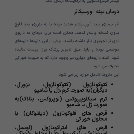
بیشتر میکروسکوپی به آزمایشگاه ارسال کند.
درمان تینه آ ورسیکالر
اگر بیماری تینه آ ورسیکالر شدید بوده یا به داروی ضد قارچ
بدون نسخه پاسخ ندهد، ممکن است برای درمان به داروی
قوی تر تجویزی نیاز داشته باشید. برخی از این داروها داروهای
موضعی بوده و باید طبق تجویز پزشک روی پوست مالیده
شود. البته داروهای دیگری نیز وجود دارد که به صورت خوراکی
مصرف می شود.
این داروها شامل موارد زیر می شود:
کتوکونازول (کتوکونازول، نزورال،
دیگران)به صورت کرم،ژل یا شامپو
کرم سیکلوپیروکس (لوپروکس، پنلاک)به
صورت ژل یا شامپو
قرص های فلوکونازول (دیفلوکان) یا
محلول خوراکی
قرص های ایتراکونازول (اونمل،
اسپورانوکس)، کپسول ها یا محلول خوراکی