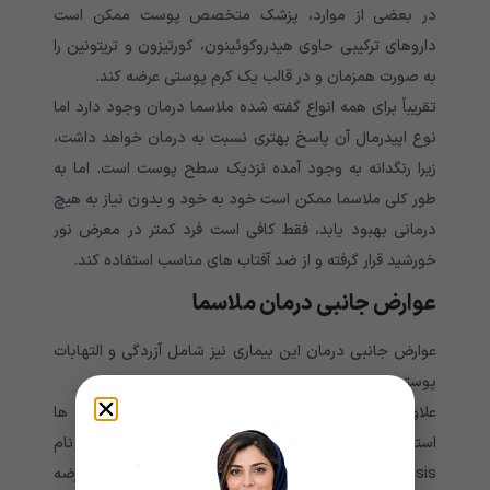
در بعضی از موارد، پزشک متخصص پوست ممکن است
داروهای ترکیبی حاوی هیدروکوئینون، کورتیزون و تریتونین را
به صورت همزمان و در قالب یک کرم پوستی عرضه کند.
تقریباً برای همه انواع گفته شده ملاسما درمان وجود دارد اما
نوع اپیدرمال آن پاسخ بهتری نسبت به درمان خواهد داشت،
زیرا رنگدانه به وجود آمده نزدیک سطح پوست است. اما به
طور کلی ملاسما ممکن است خود به خود و بدون نیاز به هیچ
درمانی بهبود یابد، فقط کافی است فرد کمتر در معرض نور
خورشید قرار گرفته و از ضد آفتاب های مناسب استفاده کند.
عوارض جانبی درمان ملاسما
عوارض جانبی درمان این بیماری نیز شامل آزردگی و التهابات
پوستی می شود.
علاوه بر این افرادی که به مدت طولانی از این درمان ها
استفاده کنند ممکن است دچار عارضه جانبی به نام
exogenous ochronosis شود. در نتیجه بروز این عارضه