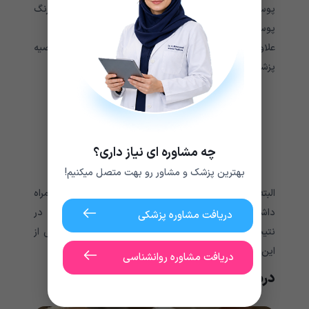
پوستی، با وجود استفاده از مواد سفید کننده پوست، رنگ
پوست فرد روز به روز تیره تر خواهد شد.
علاوه بر شیوه درمانی گفته شده می توان با مشورت و توصیه
پزشک از درمان های زیر استفاده کرد:
لیزر درمانی
ن
ور درمانی
درم ابریشن
میکرودرم ابریشن
چه مشاوره ای نیاز داری؟
لایه بردارهای شیمیایی
بهترین پزشک و مشاور رو بهت متصل میکنیم!
البته بعضی از این شیوه های درمانی عوارض جانبی به همراه
داشته و ممکن است باعث افزایش مشکلات پوستی شود. در
دریافت مشاوره پزشکی
نتیجه بهتر است در مورد عوارض و خطرات احتمالی ناشی از
این درمان ها پیش از انجام آن ها، صحبت کنید.
دریافت مشاوره روانشناسی
درمان لیزری ملاسما