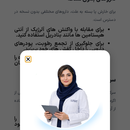
برای خارش پا بسته به علت، داروهای مختلفی بدون نسخه در
دسترس است.
برای مقابله با واکنش های آلرژیک از آنتی
هیستامین ها مانند بنادریل استفاده کنید.
برای جلوگیری از تجمع رطوبت، پودرهای
دارویی را داخل کفش های خود بریزید.
صابون های ضد قارچ و ضد عفونی کننده را
برای کنترل اگزما و پای ورزشکار امتحان
کنید.
سرکه سیب
سرکه سیب (ACV) به طور طبیعی برای کنترل خارش پا ناشی از
اگزما استفاده شده است. با این حال، هیچ مطالعه ای استفاده
از آن را تأیید نمی کند.
قسمتهای مساوی سرکه سیب و آب را
مخلوط کرده و محلول را به پاهای خود
بمالید.