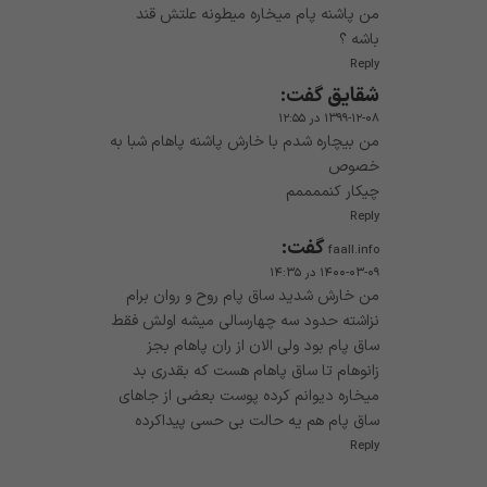
من پاشنه پام میخاره میطونه علتش قند
باشه ؟
Reply
شقايق
گفت:
۱۳۹۹-۱۲-۰۸ در ۱۲:۵۵
من بیچاره شدم با خارش پاشنه پاهام شبا به
خصوص
چیکار کنممممم
Reply
گفت:
faall.info
۱۴۰۰-۰۳-۰۹ در ۱۴:۳۵
من خارش شدید ساق پام روح و روان برام
نزاشته حدود سه چهارسالی میشه اولش فقط
ساق پام بود ولی الان از ران پاهام بجز
زانوهام تا ساق پاهام هست که بقدری بد
میخاره دیوانم کرده پوست بعضی از جاهای
ساق پام هم یه حالت بی حسی پیداکرده
Reply