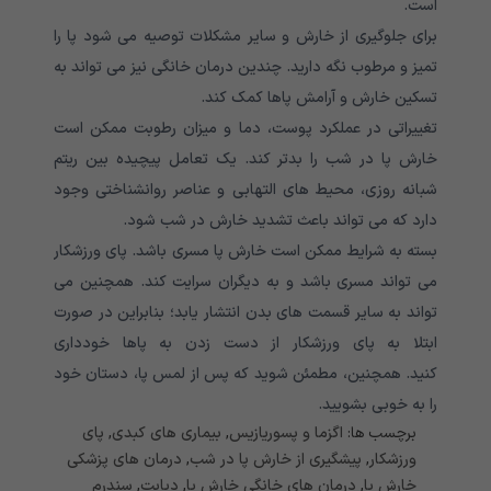
است.
برای جلوگیری از خارش و سایر مشکلات توصیه می شود پا را
تمیز و مرطوب نگه دارید. چندین درمان خانگی نیز می تواند به
تسکین خارش و آرامش پاها کمک کند.
تغییراتی در عملکرد پوست، دما و میزان رطوبت ممکن است
خارش پا در شب را بدتر کند. یک تعامل پیچیده بین ریتم
شبانه روزی، محیط های التهابی و عناصر روانشناختی وجود
دارد که می تواند باعث تشدید خارش در شب شود.
بسته به شرایط ممکن است خارش پا مسری باشد. پای ورزشکار
می تواند مسری باشد و به دیگران سرایت کند. همچنین می
تواند به سایر قسمت های بدن انتشار یابد؛ بنابراین در صورت
ابتلا به پای ورزشکار از دست زدن به پاها خودداری
کنید. همچنین، مطمئن شوید که پس از لمس پا، دستان خود
را به خوبی بشویید.
برچسب ها:
اگزما و پسوریازیس
,
بیماری های کبدی
,
پای
ورزشکار
,
پیشگیری از خارش پا در شب
,
درمان های پزشکی
خارش پا
,
درمان های خانگی خارش پا
,
دیابت
,
سندرم