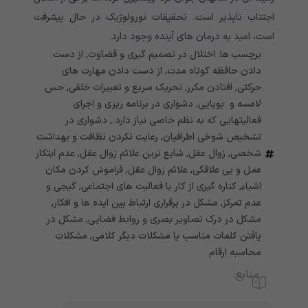
اجتناب ناپذیر است. تحقیقات نورولوژیک در حال پیشرفت
است، امید به درمان های آینده وجود دارد.
برچسب ها:
اختلال در تصمیم گیری و قضاوت
,
از دست
دادن حافظه کوتاه مدت
,
از دست دادن مهارت های
حرکتی
,
افتادن مکرر
,
تحریک سریع و تغییرات خلقی
,
حس
لامسه و بویایی
,
دشواری در برنامه ریزی و اجرای
فعالیتهایی که به نظم خاصی نیاز دارد.
,
دشواری در
تشخیص شوخی اطرافیان
,
رعایت نکردن نظافت و بهداشت
شخصی
,
زوال عقل
,
شایع ترین علائم زوال عقل
,
عدم ابتکار
عمل و بی علاقگی
,
علائم زوال عقل
,
فراموش کردن مکان
اشیاء
,
کناره گیری از کار یا فعالیت های اجتماعی
,
گیجی و
عدم تمرکز
,
مشکل در برقراری ارتباط بین ایده ها و افکار
,
مشکل در درک تصاویر بصری و روابط فضایی
,
مشکل در
یافتن کلمات مناسب یا مشکلات دیگر کلامی
,
مشکلات
محاسبه ارقام
منابع: