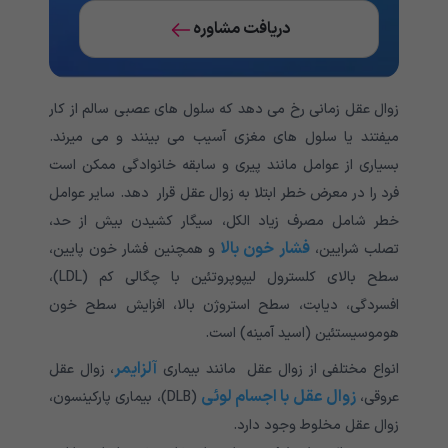
دریافت مشاوره
زوال عقل زمانی رخ می دهد که سلول های عصبی سالم از کار
میفتند یا سلول های مغزی آسیب می بینند و می میرند.
بسیاری از عوامل مانند پیری و سابقه خانوادگی ممکن است
فرد را در معرض خطر ابتلا به زوال عقل قرار دهد. سایر عوامل
خطر شامل مصرف زیاد الکل، سیگار کشیدن بیش از حد،
فشار خون بالا
تصلب شرایین،
و همچنین فشار خون پایین،
سطح بالای کلسترول لیپوپروتئین با چگالی کم (LDL)،
افسردگی، دیابت، سطح استروژن بالا، افزایش سطح خون
هوموسیستئین (اسید آمینه) است.
آلزایمر
انواع مختلفی از زوال عقل مانند بیماری
، زوال عقل
زوال عقل با اجسام لوئی
عروقی،
(DLB)، بیماری پارکینسون،
زوال عقل مخلوط وجود دارد.