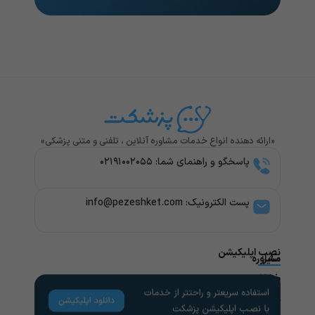
«ارائه دهنده انواع خدمات مشاوره آنلاین ، تلفنی و متنی پزشکی»
پاسخگو و راهنمای شما: ۰۲۱۹۱۰۰۲۰۵۵
پست الکترونیک: info@pezeshket.com​
نصب اپلیکیشن
سایر
مشاوره
پزشکی
خدمات
لینک
راهنمای
های
کاربران
مشاوره
تخصص