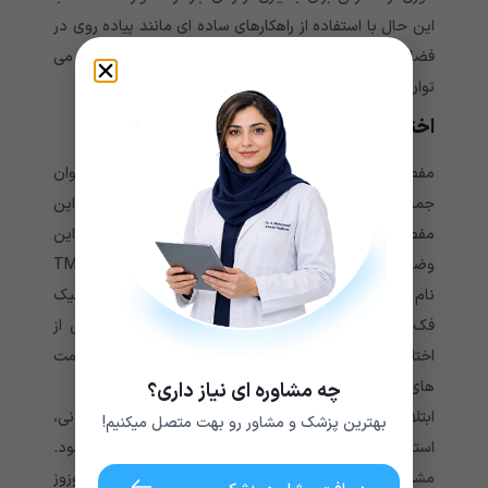
این حال با استفاده از راهکارهای ساده ای مانند پیاده روی در
فضای سبز، انجام تمرینات مراقبه، تنفس عمیق یا ماساژ می
توان تا حد زیادی از استرس دوری کرد.
اختلال مفصل فکی گیجگاهی
مفصل فک رابطی است که استخوان فک را به استخوان
جمجمه متصل می کند. بروز هر گونه آسیب یا التهاب در این
مفصل باعث ایجاد اختلال در عملکرد فک می شود. این
وضعیت در اصطلاح پزشکی اختلال مفصل گیجگاهی یا TMJ
نام دارد. TMJ با علائمی مانند درد مفصل فک، صدای کلیک
فک، قفل شدن فک و گوش درد همراه است. درد ناشی از
اختلال مفصل گیجگاهی ممکن است علاوه بر فک سایر قسمت
های صورت مانند چشم ها و گوش ها را هم درگیر کند.
چه مشاوره ای نیاز داری؟
ابتلا به اختلال مفصل گیجگاهی به دلیل تغییرات هورمونی،
بهترین پزشک و مشاور رو بهت متصل میکنیم!
استرس و سایر عوامل در زنان باردار بیشتر دیده می شود.
مشکلات مربوط به مفصل فک می تواند باعث ایجاد وزوز