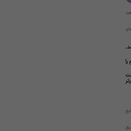
خواهید
ه های
می کشد.
را
نت
تر
ایج
ریق