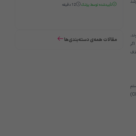
رشد
تأییدشده توسط پزشک
12
دقیقه
ند.
مقالات همه‌ی دسته‌بندی‌ها
اگر
ذف
تم
جدیدتر شدت بیماری را بر اساس میزان سلول های غیر طبیعی در بافت اپیتلیال دهانه رحم طبقه بندی می کند. نئوپلازی داخل اپیتلیال دهانه رحم (CIN)