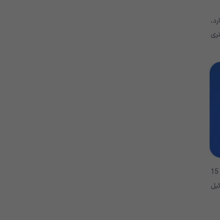
رد،
HP و HPV-18، احتمال بیشتری
دانشمندان تخمین می زنند که بیش از 75 درصد از زنان در مقطعی از زندگی خود به HPV آلوده می شوند. حدود 50 درصد از عفونت های HPV بین 15
یل