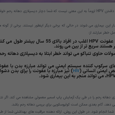
خیر. ابتلا به دیسپلازی دهانه رحم بدون HPV غیر ممکن است. اما داشتن HPV لزوماً به این معنی نیست که شما دچار دیسپلازی دهانه رحم 
ته است که چرا برخی از افراد پس از آلوده شدن به HPV دچار این بیماری می شوند در حالی که برخی دیگر اینطور نیستند. برخی از گون
مطالعات نشان داده اند که عفونت HPV اغلب در افراد بالای 55 سال بیشتر طول 
ات حاوی تنباکو می تواند خطر ابتلا به دیسپلازی دهانه رحم 
های سرکوب کننده سیستم ایمنی می تواند مبارزه بدن با عفو
) نیز مبارزه با عفونت را برای بدن دشوار
HIV
ازی دهانه رحم را در طی یک آزمایش پاپ اسمیر معمولی مشاهده می کند. اگر نت
 دهد، گام بعدی ممکن است کولپوسکوپی برای بررسی دهانه رحم باشد.
شما انجام شود. در طول این روش، ارائه دهنده مراقبت های بهداشتی شما از ط