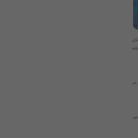
 – از جمله زنان
انه
 در
ر،