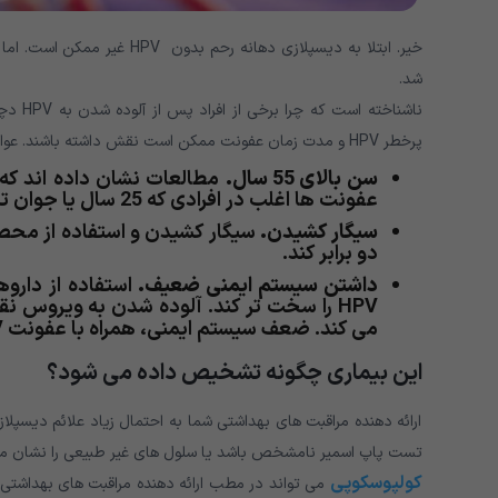
شد.
ناشناخ
پرخطر HPV و مدت زمان عفونت ممکن است نقش داشته باشند. عوامل خطر عبارتند از:
سن بالای 55 سال.
عفونت ها اغلب در افرادی که 25 سال یا جوان تر هستند سریع تر از بین می روند.
سیگار کشیدن.
سیگار کشیدن و استفاده از محصول
دو برابر کند.
داشتن سیستم ایمنی ضعیف.
استفاده از دارو
HPV را سخت تر کند. آلوده شدن به ویروس نقص ایمنی انسانی (
می کند. ضعف سیستم ایمنی، همراه با عفونت HPV، می تواند منجر به این بیماری شود.
این بیماری چگونه تشخیص داده می شود؟
ارائه دهنده مراقبت های بهداشتی شما به احتمال زیاد علائم دیسپل
تست پاپ اسمیر نامشخص باشد یا سلول های غیر طبیعی را نشان می
کولپوسکوپی
می تواند در مطب ارائه دهنده مراقبت های بهداشتی 