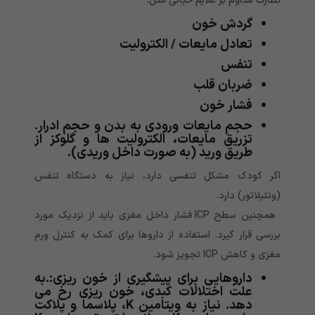
نظارت مداوم بر علایم حیاتی مثل:
گردش خون
تعادل مایعات / الکترولیت
تنفس
ضربان قلب
فشار خون
حجم مایعات ورودی به بدن و حجم ادرار.
تزریق مایعات، الکترولیت ها و گلوکز از
طریق ورید (به صورت داخل وریدی).
اگر کودک مشکل تنفسی دارد، نیاز به دستگاه تنفس
(ونتیلاتور) دارد.
همچنین سطح ICP فشار داخل مغزی باید از نزدیک مورد
بررسی قرار گیرد. استفاده از داروها برای کمک به کنترل ورم
مغزی و کاهش ICP تجویز شود.
داروهایی برای پیشگیری از خون ریزی:.به
علت اختلالات کبدی، خون ریزی رخ می
دهد. نیاز به ویتامین K، پلاسما و پلاکت