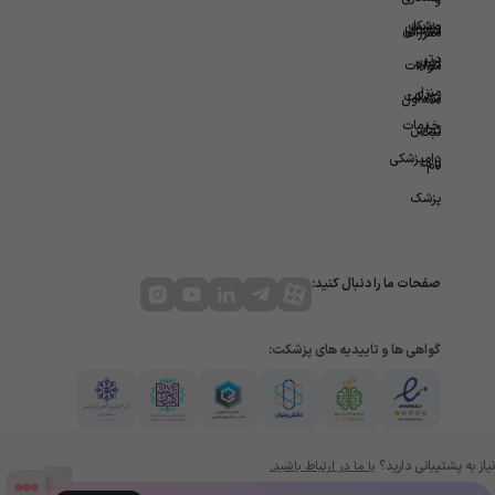
و
ویزیت
پزشکان
سازمانی
مقررات
در
برتر
درباره
سوالات
منزل
پزشکت
متداول
خدمات
تماس
ثبت
دامپزشکی
با ما
نام
پزشک
صفحات ما را دنبال کنید:
گواهی ها و تاییدیه های پزشکت:
نیاز به پشتیبانی دارید؟
با ما در ارتباط باشید.