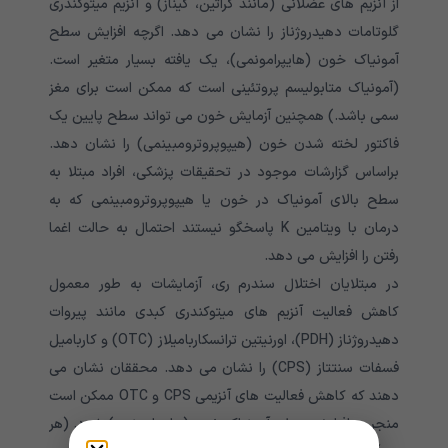
از آنزیم های عضلانی (مانند کراتین، کیناز) و آنزیم میتوکندری
گلوتامات دهیدروژناز را نشان می دهد. اگرچه افزایش سطح
آمونیاک خون (هایپرامونمی)، یک یافته بسیار متغیر است.
(آمونیاک متابولیسم پروتئینی است که ممکن است برای مغز
سمی باشد.) همچنین آزمایش خون می تواند سطح پایین یک
فاکتور لخته شدن خون (هیپوپروترومبینمی) را نشان دهد.
براساس گزارشات موجود در تحقیقات پزشکی، افراد مبتلا به
سطح بالای آمونیاک در خون یا هیپوپروترومبینمی که به
درمان با ویتامین K پاسخگو نیستند احتمال به حالت اغما
رفتن را افزایش می دهد.
در مبتلایان اختلال سندرم ری، آزمایشات به طور معمول
کاهش فعالیت آنزیم های میتوکندری کبدی مانند پیروات
دهیدروژناز (PDH)، اورنیتین ترانسکاربامیلاز (OTC) و کاربامیل
فسفات سنتتاز (CPS) را نشان می دهد. محققان نشان می
دهند که کاهش فعالیت های آنزیمی CPS و OTC ممکن است
منجر به افزایش سطح آمونیاک خون (هایپرامونمی) شود. (هر