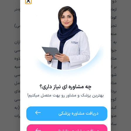
دو آنزیم به عنوان بخشی از “چرخه اوره” عمل می کنند.)
آزمایشات ممکن است کاهش سطح قند خون (هیپوگلیسمی)، به ویژه در
کودکان خردسال را تأیید کند.
تجزیه و تحلیل CSF سطح گلوکز پایین (هیپوگلیسورامی)
منعکس کننده هیپوگلیسمی را نشان می دهد.
به گفته محققان، آزمایشات غربالگری تشخیصی برای بیماران
جوان باید انجام شود. تا به رد یا تشخیص اختلالات اساسی
متابولیکی که ممکن است وجود داشته باشد، کمک کند. علاوه
بر این، به ویژه برای کودکان زیر دو سال، ممکن است توصیه
شود که بیوپسی کبد برای از بین بردن یا تأیید اختلالات اساسی
متابولیک یا سمی کبد کمک کند. نمونه برداری کبد شامل
چه مشاوره ای نیاز داری؟
برداشتن جراحی (بیوپسی) و ارزیابی میکروسکوپی نمونه های
بهترین پزشک و مشاور رو بهت متصل میکنیم!
کوچک از بافت کبد است. در مبتلایان به سندرم ری، بیوپسی
کبد به طور معمول تجمع غیر طبیعی برخی ترکیبات چربی (به
دریافت مشاوره پزشکی
عنوان مثال، تری گلیسیرید) در سلول های کبدی و تغییرات
ساختاری میتوکندری کبد را نشان می دهد.