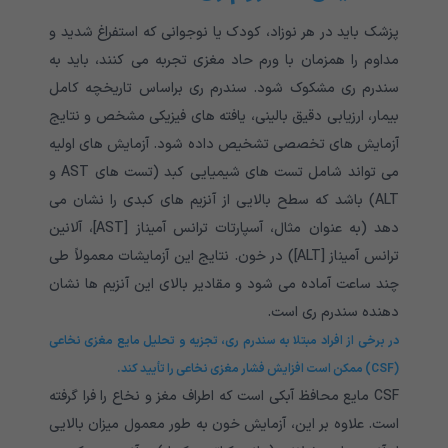
پزشک باید در هر نوزاد، کودک یا نوجوانی که استفراغ شدید و
مداوم را همزمان با ورم حاد مغزی تجربه می کنند، باید به
سندرم ری مشکوک شود. سندرم ری براساس تاریخچه کامل
بیمار، ارزیابی دقیق بالینی، یافته های فیزیکی مشخص و نتایج
آزمایش های تخصصی تشخیص داده شود. آزمایش های اولیه
می تواند شامل تست های شیمیایی کبد (تست های AST و
ALT) باشد که سطح بالایی از آنزیم های کبدی را نشان می
دهد (به عنوان مثال، آسپارتات ترانس آمیناز [AST]، آلانین
ترانس آمیناز [ALT]) در خون. نتایج این آزمایشات معمولاً طی
چند ساعت آماده می شود و مقادیر بالای این آنزیم ها نشان
دهنده سندرم ری است.
در برخی از افراد مبتلا به سندرم ری، تجزیه و تحلیل مایع مغزی نخاعی
(CSF) ممکن است افزایش فشار مغزی نخاعی را تأیید کند.
CSF مایع محافظ آبکی است که اطراف مغز و نخاع را فرا گرفته
است. علاوه بر این، آزمایش خون به طور معمول میزان بالایی