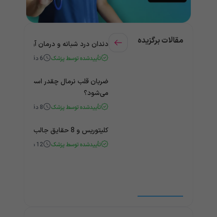
مقالات برگزیده
دندان درد شبانه و درمان آن + راهنمای
تأییدشده توسط پزشک
6
دقیقه
ضربان قلب نرمال چقدر است؟ چه زمانی
می‌شود؟
تأییدشده توسط پزشک
8
دقیقه
کلیتوریس و 8 حقایق جالب و باورنکردنی درباره آن
تأییدشده توسط پزشک
12
دقیقه