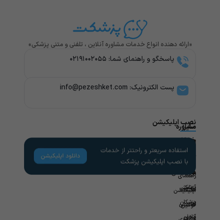
«ارائه دهنده انواع خدمات مشاوره آنلاین ، تلفنی و متنی پزشکی»
پاسخگو و راهنمای شما: ۰۲۱۹۱۰۰۲۰۵۵
پست الکترونیک: info@pezeshket.com​
نصب اپلیکیشن
سایر
مشاوره
پزشکی
خدمات
لینک
راهنمای
های
کاربران
مشاوره
تخصص
مفید
های
روانشناسی
راهنمای
پزشکی
آزمایش
مجله
اپلیکیشن
در
پزشکان
سلامتی
قوانین
محل
آنلاین
همکاری