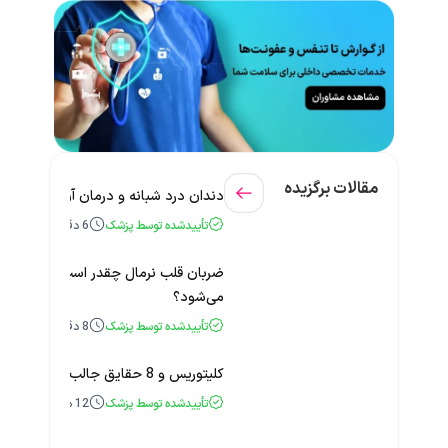
مقالات برگزیده
دندان درد شبانه و درمان آن + راهنمای
تأییدشده توسط پزشک
6
دقیقه
ضربان قلب نرمال چقدر است؟ چه زمانی
می‌شود؟
تأییدشده توسط پزشک
8
دقیقه
کلیتوریس و 8 حقایق جالب و باورنکردنی درباره آن
تأییدشده توسط پزشک
12
دقیقه