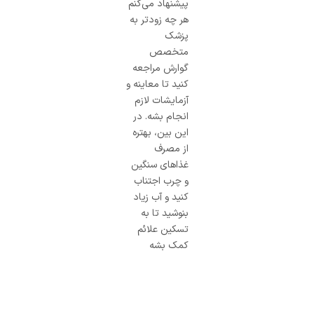
پیشنهاد می‌کنم
هر چه زودتر به
پزشک
متخصص
گوارش مراجعه
کنید تا معاینه و
آزمایشات لازم
انجام بشه. در
این بین، بهتره
از مصرف
غذاهای سنگین
و چرب اجتناب
کنید و آب زیاد
بنوشید تا به
تسکین علائم
کمک بشه