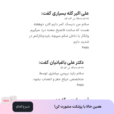
علی اکبر گله بسیاری
گفت:
۱۴۰۱-۰۲-۲۱ در ۰۶:۰۳
سلام من دیسک کمر دارم الان دوهفته
هست که ساعت ۵صبح معده درد میگیرم
وانگار با داخل شکم میپچه بایدچکارکنم در
شدید دارم
Reply
دکتر علی باغبانیان
گفت:
۱۴۰۱-۰۲-۲۱ در ۱۶:۰۶
سلام باید بررسی بیشتری توسط
متخصص جراح مغز و اعصاب بشود.
Reply
آرمین ایوبی
گفت:
۱۴۰۱-۰۵-۰۳ در ۰۴:۳۲
همین حالا با پزشکت مشورت کن!
شروع گفتگو
من شکمم وقتی صبح بیدار میشم درد میکنه