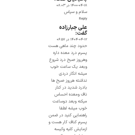
۱۴۰۰-۰۴-۱۸ در ۰۸:۰۳
سلام و سپاس
Reply
علی جبارزاده
گفت:
۱۴۰۴-۰۴-۱۲ در ۰۶:۵۷
حدود چند ماهی هست
پسرم درد معده داره
وهرروز صبح درد شروع
وبعد یک ساعت خوب
میشه انگار دردی
نداشته هرروز صبح ها
بادرد شدید در کنار
ناف ومعده احساس
میکنه وبعد دوساعت
خوب میشه لطفا
راهنمایی کنید در ضمن
پسرم کناف کار هست و
ازمایش کلیه وکیسه