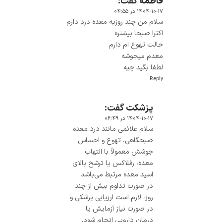
فاطمه
گفت:
۱۴۰۴-۱۰-۱۷ در ۰۴:۵۵
سلام من چند روزیه معده درد دارم
اکثرا صبحا بیشتره
حالت تهوع ام دارم
معدم میجوشه
لطفا بگید چیه
Reply
پزشکت
گفت:
۱۴۰۴-۱۰-۱۷ در ۰۶:۴۹
سلام علائمی مانند درد معده
صبحگاهی، تهوع و احساس
جوشش معمولاً با التهاب
معده، رفلاکس یا ترشح بالای
اسید معده مرتبط می‌باشد.
در صورت تداوم بیش از چند
روز، لازم است ارزیابی پزشکی و
در صورت نیاز آزمایش یا
درمان دارویی انجام شود.