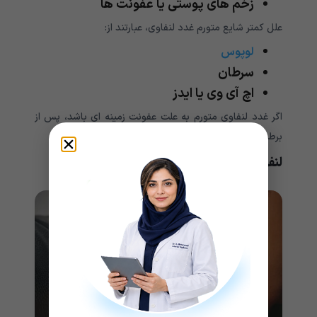
زخم های پوستی یا عفونت ها
علل کمتر شایع متورم غدد لنفاوی، عبارتند از:
لوپوس
سرطان
اچ آی وی یا ایدز
اگر غدد لنفاوی متورم به علت عفونت زمینه ای باشد، پس از
برطرف شدن عفونت باید به اندازه معمول خود بازگردند.
لنفوم