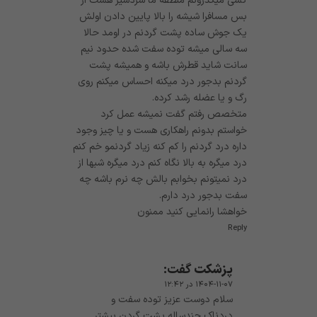
کشی میگذرونم منطقه ما سردسیر هست از
بس مسافرا شیشه را بالا پایین دادن اولش
یک جوش ساده پشت گردنم در اومد حالا
سه سالی میشه توده سفت شده حدود نیم
سانت شاید قطرش باشه و همیشه پشت
گردنم بدجور درد میکنه احساس میکنم روی
رگ و یا عضله رشد کرده.
متخصص رفتم گفت نمیشه عمل کرد
خواستم بدونم راهکاری هست و یا چیز وجود
داره درد گردنم را کم کنه زیاد گردنمو خم کنم
درد میگره به بالا نگاه کنم درد میگره شبها از
درد نمیتونم بخوابم بالش چه نرم باشه چه
سفت بدجور درد دارم.
خواهشا رانمایی کنید ممنون
Reply
پزشکت
گفت:
۱۴۰۴-۱۱-۰۷ در ۱۲:۴۲
سلام دوست عزیز توده سفت و
دردناک چندساله پشت گردن بیشتر