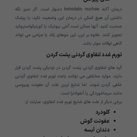
درمان آکنه keloidalis nuchae دشوار است. اگر تمیز نگه
داشتن آن هیچ کمکی در درمان این وضعیت نکرد، با پزشک
صحبت کنید. آنها ممکن است آنتی بیوتیک یا کورتیکواستروئید
تجویز کنند. علاوه بر این، لیزر موهای زائد یا جراحی می تواند
گاهی اوقات موثر باشد.
تورم غدد لنفاوی گردنی پشت گردن
گره های لنفاوی گردنی پشت گردن در نزدیکی پشت گردن قرار
دارند. موارد مختلفی می توانند باعث تورم غدد لنفاوی گردنی
خلفی گردن شوند. اما شایع ترین علت آن عفونت ویروسی
مانند سرماخوردگی یا آنفولانزا است.
برخی دیگر از علت های شایع تورم غدد لنفاوی، عبارتند از:
گلودرد
عفونت گوش
دندان آبسه