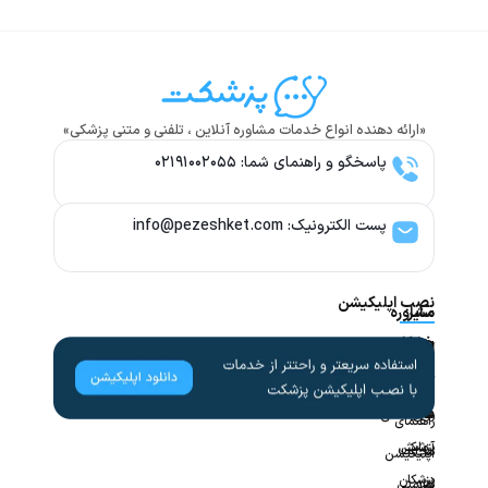
«ارائه دهنده انواع خدمات مشاوره آنلاین ، تلفنی و متنی پزشکی»
پاسخگو و راهنمای شما: ۰۲۱۹۱۰۰۲۰۵۵
پست الکترونیک: info@pezeshket.com​
نصب اپلیکیشن
سایر
مشاوره
پزشکی
خدمات
لینک
راهنمای
های
کاربران
مشاوره
تخصص
مفید
های
روانشناسی
راهنمای
پزشکی
آزمایش
مجله
اپلیکیشن
در
پزشکان
سلامتی
قوانین