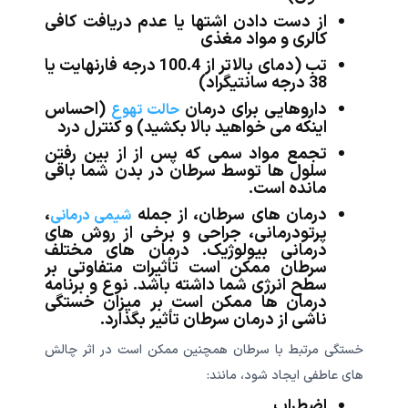
از دست دادن اشتها یا عدم دریافت کافی
کالری و مواد مغذی
تب (دمای بالاتر از 100.4 درجه فارنهایت یا
38 درجه سانتیگراد)
داروهایی برای درمان
(احساس
حالت تهوع
اینکه می خواهید بالا بکشید) و کنترل درد
تجمع مواد سمی که پس از از بین رفتن
سلول ها توسط سرطان در بدن شما باقی
مانده است.
درمان های سرطان، از جمله
،
شیمی درمانی
پرتودرمانی، جراحی و برخی از روش های
درمانی بیولوژیک. درمان های مختلف
سرطان ممکن است تأثیرات متفاوتی بر
سطح انرژی شما داشته باشد. نوع و برنامه
درمان ها ممکن است بر میزان خستگی
ناشی از درمان سرطان تأثیر بگذارد.
خستگی مرتبط با سرطان همچنین ممکن است در اثر چالش
های عاطفی ایجاد شود، مانند:
اضطراب