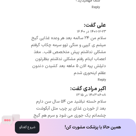
شما فهمیدید؟
Reply
علی
گفت:
۱۴۰۱-۱۲-۲۳ در ۱۶:۴۰
سلام من ۲۴ سالمه بعد هر وعده غذایی گیج
میشم ی کیپی و منگی توو سرمه چکاب گرفتم
مشکلی نداشتم پیش متخصص قلب.. مغذ
اعصاب اینام رفتم مشکلی نداشتم بنظرتون
دلیلش پیه الان ۵ ماهه بعد کشیدن دندون
عقلم اینحوری شدم
Reply
اکبر مرادی
گفت:
۱۴۰۳-۰۶-۰۸ در ۱۳:۱۵
سلام خسته نباشید من ۵۴ سال سن دارم
بعد از خوردن غذای پر چرب مثل آبگوشت
چشمانم یک جوری می شود و سرم هم گیج
می رود به طوری مجبور می شود برای رفع
همین حالا با پزشکت مشورت کن!
شروع گفتگو
این حالات نصف فنجان آبلیمو بخورم می