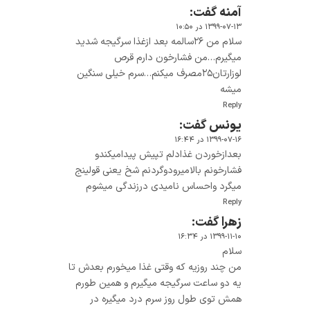
آمنه
گفت:
۱۳۹۹-۰۷-۱۳ در ۱۰:۵۰
سلام من ۲۶سالمه بعد ازغذا سرگیجه شدید
میگیرم…من فشارخون دارم قرص
لوزارتان۲۵مصرف میکنم…سرم خیلی سنگین
میشه
Reply
یونس
گفت:
۱۳۹۹-۰۷-۱۶ در ۱۶:۴۴
بعدازخوردن غذادلم تپیش پیدامیکندو
فشارخونم بالامیرودوگردنم شخ یعنی قولینج
میگرد واحساس نامیدی درزندگی میشوم
Reply
زهرا
گفت:
۱۳۹۹-۱۱-۱۰ در ۱۶:۳۴
سلام
من چند روزیه که وقتی غذا میخورم بعدش تا
یه دو ساعت سرگیجه میگیرم و همین طورم
همش توی طول روز سرم درد میگیره در