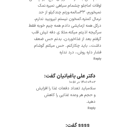
اوقات اماجلو چشمام سیاهی نمیره.نمک
نمیخورم، ۳۳سالمه،وزنم چندکیلو از حد
نرمال کمتره،کمخون نیستم تیرویید ندارم،
درکل همه ازمایشی دادم همه چیم خوبه فقط
سرگیجه اذیتم میکنه،مثلا ی دفه تپش قلب
گرفتم بعد از غذاخوردن، بدنم حس ضعف
داشت،، باید چکارکنم.. حس میکنم گوشام
فشار داره روش،، درد نداره
Reply
دکتر علی باغبانیان
گفت:
۱۴۰۱-۰۹-۰۲ در ۱۰:۵۱
سلامباید تعداد دفعات غذا را افزایش
و حجم هر وعده غذایی را کاهش
دهید.
Reply
ssss
گفت: