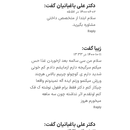
دکتر علی باغبانیان
گفت:
۱۴۰۰-۰۶-۰۲ در ۰۵:۵۷
سلام ابتدا از متخصص داختی
مشاوره بگیرید.
Reply
زیبا
گفت:
۱۴۰۰-۱۰-۱۱ در ۱۳:۳۳
سلام من سی سالمه بعد ازخوردن غذا حس
میکنم سرگیجه دارم ازمایشم دادم کم خونی
شدید دارم ی کوچولو چربیم بالاس هرچند
ورزش میکنمو وزنم ایده آله نمیدونم واقعا
چیکار کنم دکتر فقط برام ففول نوشته ک فک
کنم اونقدم اثر نداشته چون سه ماهه
میخورم هروز
Reply
دکتر علی باغبانیان
گفت: