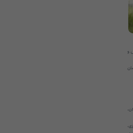
 و
مان
ن،
ی،