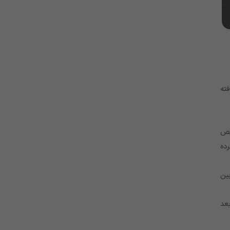
فته
 زنان را معرفی می کنند. همه آنها با IBS تشخیص
رده
بین
عد