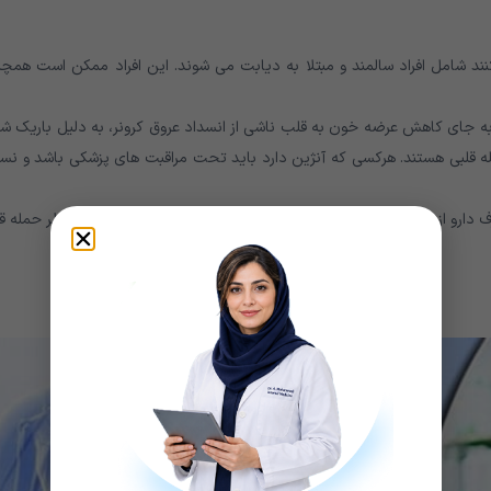
نند شامل افراد سالمند و مبتلا به دیابت می شوند. این افراد ممکن است همچن
به جای کاهش عرضه خون به قلب ناشی از انسداد عروق کرونر، به دلیل باریک ش
له قلبی هستند. هرکسی که آنژین دارد باید تحت مراقبت های پزشکی باشد و نس
و از بین می رود. به این، آنژین پایدار می گویند. آنژین ناپایدار خطر حمله ق