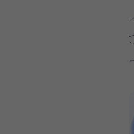
ین
دن
بت
لبی