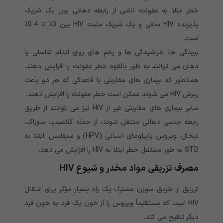
خطر ابتلا به عفونت ناشی از رابطه دهانی بین یک شریک
پذیرنده HIV منفی و یک شریک مثبت HIV بین 0٪ تا 0.4٪
است.
بریدگی ها، خراشیدگی ها و زخم های روی اندام تناسلی یا
دهان می توانند به طور بالقوه خطر عفونت را افزایش دهند.
همانطور که بیماری های مقاربتی یا قاعدگی که هر دو باعث
ریزش HIV می شوند ممکن است خطر عفونت را افزایش دهند.
سایر بیماری های مقاربتی غیر از HIV نیز می توانند از طریق
رابطه جنسی دهانی منتقل شوند، از جمله کلامیدیا، سوزاک،
تبخال، ویروس پاپیلومای انسانی (HPV) و سیفلیس. ابتلا به
STD به طور مستقل خطر ابتلا به HIV را افزایش می دهد.
مصرف تزریقی مواد مخدر و شیوع HIV
تزریق از طریق سوزن مشترک یک راه بسیار مؤثر برای انتقال
HIV است که مستقیماً ویروس را از خون یک فرد به خون فرد
دیگر تلقیح می کند.