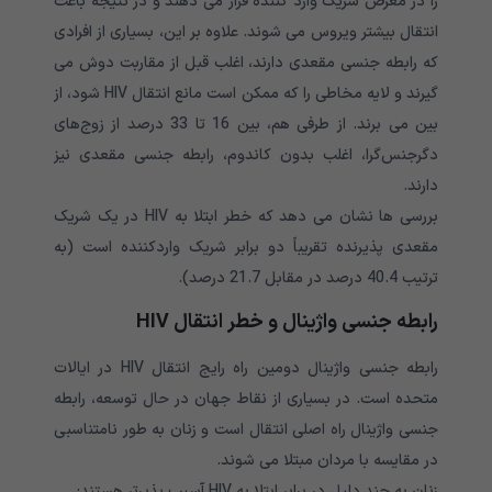
را در معرض شریک وارد کننده قرار می دهند و در نتیجه باعث
انتقال بیشتر ویروس می شوند. علاوه بر این، بسیاری از افرادی
که رابطه جنسی مقعدی دارند، اغلب قبل از مقاربت دوش می
گیرند و لایه مخاطی را که ممکن است مانع انتقال HIV شود، از
بین می برند. از طرفی هم، بین 16 تا 33 درصد از زوج‌های
دگرجنس‌گرا، اغلب بدون کاندوم، رابطه جنسی مقعدی نیز
دارند.
بررسی ها نشان می دهد که خطر ابتلا به HIV در یک شریک
مقعدی پذیرنده تقریباً دو برابر شریک واردکننده است (به
ترتیب 40.4 درصد در مقابل 21.7 درصد).
رابطه جنسی واژینال و خطر انتقال HIV
رابطه جنسی واژینال دومین راه رایج انتقال HIV در ایالات
متحده است. در بسیاری از نقاط جهان در حال توسعه، رابطه
جنسی واژینال راه اصلی انتقال است و زنان به طور نامتناسبی
در مقایسه با مردان مبتلا می شوند.
زنان به چند دلیل در برابر ابتلا به HIV آسیب پذیرتر هستند: