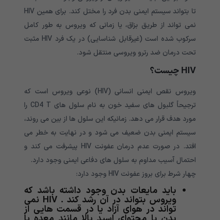
تا بتواند سیستم ایمنی بدن فرد را مختل کند. برای همین HIV
نمی تواند از طریق بزاق، یا زمانی که ویروس به طور کامل
سرکوب شده است (غیرقابل شناسایی) در یک فرد HIV مثبت
تحت درمان ضد رترو ویروسی منتقل شود.
HIV چیست؟
ویروس نقص ایمنی انسانی (HIV) نوعی ویروس است که
ترجیحاً گلبول های سفید خون به نام سلول های CD4 T را
مورد هدف قرار می دهد. زمانیکه این سلول ها از بین می روند،
سیستم ایمنی بدن ضعیف می شود و در نهایت به خطر می
افتد. در صورت عدم درمان عفونت HIV پیشرفت می کند و
احتمال آسیب مداوم به سلول های دفاعی ایمنی وجود دارد.
چهار شرط برای بروز عفونت HIV وجود دارد:
باید مایعات بدن وجود داشته باشد که
ویروس بتواند در آن رشد کند . HIV نمی
تواند در هوای آزاد یا در قسمت هایی از
بدن با محتوای اسید بالا مانند معده یا