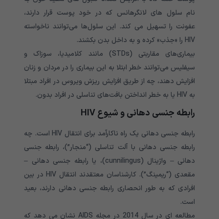
نام سلول های لانگرهانس که در خود پوست قرار دارند،
عفونت را تسهیل می کند. این سلول‌ها می‌توانند ناخواسته
HIV را «جذب» کرده و به داخل بدن بکشند.
بیماری‌های مقاربتی (STDs) مانند کلامیدیا، سوزاک و
سیفلیس می‌توانند خطر ابتلا به این بیماری را در مردان و زنان
افزایش دهند، چه از طریق افزایش ریزش ویروس در افراد مبتلا
به HIV یا به خطر انداختن بافت‌های تناسلی در افراد بدون.
رابطه جنسی دهانی و شیوع HIV
رابطه جنسی دهانی یک راه ناکارآمد برای انتقال HIV است. چه
رابطه جنسی دهانی با آلت تناسلی (“منجار”)، رابطه جنسی
دهانی – واژینال (cunnilingus)، یا رابطه جنسی دهانی –
مقعدی (“ریمینگ”). کارشناسان معتقدند انتقال HIV در بین
افرادی که به طور انحصاری رابطه جنسی دهانی دارند، بعید
است.
مطالعه ای در سال 2014 در مجله AIDS نشان می دهد که