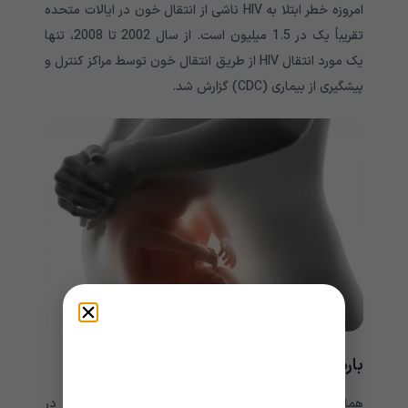
امروزه خطر ابتلا به HIV ناشی از انتقال خون در ایالات متحده
تقریباً یک در 1.5 میلیون است. از سال 2002 تا 2008، تنها
یک مورد انتقال HIV از طریق انتقال خون توسط مراکز کنترل و
پیشگیری از بیماری (CDC) گزارش شد.
بارداری و شیوع HIV
همانند انتقال خون، خطر ابتلا به HIV از مادر به کودک در