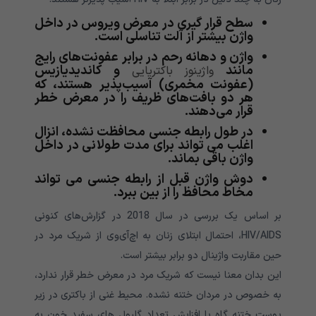
سطح قرار گیری در معرض ویروس در داخل
واژن بیشتر از آلت تناسلی است.
واژن و دهانه رحم در برابر عفونت‌های رایج
مانند
و کاندیدیازیس
واژینوز باکتریایی
(عفونت مخمری) آسیب‌پذیر هستند، که
هر دو بافت‌های ظریف را در معرض خطر
قرار می‌دهند.
در طول رابطه جنسی محافظت نشده، انزال
اغلب می تواند برای مدت طولانی در داخل
واژن باقی بماند.
دوش واژن قبل از رابطه جنسی می تواند
مخاط محافظ را از بین ببرد.
بر اساس یک بررسی در سال 2018 در گزارش‌های کنونی
HIV/AIDS، احتمال ابتلای زنان به اچ‌آی‌وی از شریک مرد در
حین مقاربت واژینال دو برابر بیشتر است.
این بدان معنا نیست که شریک مرد در معرض خطر قرار ندارد،
به خصوص در مردان ختنه نشده. محیط غنی از باکتری در زیر
پوست ختنه گاه با افزایش تعداد گلبول های سفید خون به