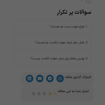
سوالات پر تکرار
1. انواع عفونت دست چه هستند؟
پارونیشیا، فلون، هرپتیک ویتلو، سلولیت، تنوسینوویت
فلکسور عفونی (تنوسینوویت فلکسور پیوژنیک)، عفونت
2. عامل خطر ایجاد عفونت انگشت چه هستند؟
فضای عمیق
برش های عمیق، زخم باز، ترومای نافذ، چیدن نادرست
ناخن ها، چیدن کوتیکول ها، جویدن ناخن، مانیکور
3. بهترین راهکار برای درمان عفونت انگشت چیست؟
تهاجمی یا کوتاه کردن کوتیکول و...
دریافت مشاوره آنلاین پزشکی برای تشخیص علت عفونت
و درمان موثر بر اساس دلایل ایجاد آن از پزشکت
اشتراک گذاری مقاله :
امتیاز شما به این مقاله: