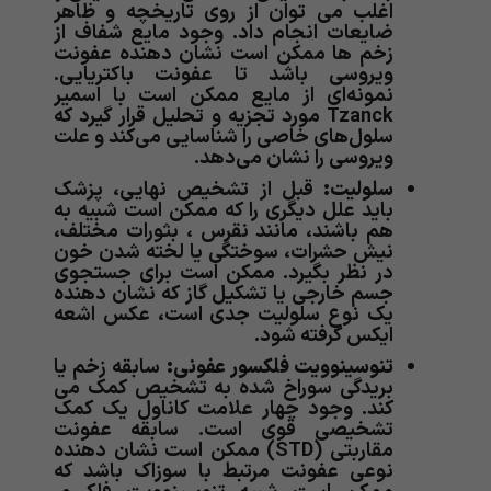
اغلب می توان از روی تاریخچه و ظاهر
ضایعات انجام داد. وجود مایع شفاف از
زخم ها ممکن است نشان دهنده عفونت
ویروسی باشد تا عفونت باکتریایی.
نمونه‌ای از مایع ممکن است با اسمیر
Tzanck مورد تجزیه و تحلیل قرار گیرد که
سلول‌های خاصی را شناسایی می‌کند و علت
ویروسی را نشان می‌دهد.
سلولیت:
قبل از تشخیص نهایی، پزشک
باید علل دیگری را که ممکن است شبیه به
هم باشند، مانند نقرس ، بثورات مختلف،
نیش حشرات، سوختگی یا لخته شدن خون
در نظر بگیرد. ممکن است برای جستجوی
جسم خارجی یا تشکیل گاز که نشان دهنده
یک نوع سلولیت جدی است، عکس اشعه
ایکس گرفته شود.
تنوسینوویت فلکسور عفونی:
سابقه زخم یا
بریدگی سوراخ شده به تشخیص کمک می
کند. وجود چهار علامت کاناول یک کمک
تشخیصی قوی است. سابقه عفونت
مقاربتی (STD) ممکن است نشان دهنده
نوعی عفونت مرتبط با سوزاک باشد که