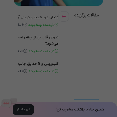
مقالات برگزیده
دندان درد شبانه و درمان آن + راهنمای
تأییدشده توسط پزشک
6
دقیقه
ضربان قلب نرمال چقدر است؟ چه زمانی
می‌شود؟
تأییدشده توسط پزشک
8
دقیقه
کلیتوریس و 8 حقایق جالب و باورنکردنی درباره آن
تأییدشده توسط پزشک
12
دقیقه
همین حالا با پزشکت مشورت کن!
شروع گفتگو
مقالات همه‌ی دسته‌بندی‌ها