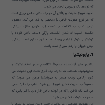
انگشت می شوند. استثنا در این مورد، سفیدک هرپتیک است
که توسط یک ویروس ایجاد می شود.
نحوه شروع عفونت و یافتن آن در یک مکان خاص چیزی است
که هر نوع عفونت خاص را منحصر به فرد می کند. معمولاً
نوعی ضربه به انگشت یا دست (به عنوان مثال، بریدگی
انگشت، آسیب له شدن انگشت، پارگی دست، ناخن آلوده یا
کوتیکول عفونی) اولین رویداد است. این ممکن است بریدگی،
نیش حیوان یا زخم سوراخ شده باشد.
1. پارونیشیا
باکتری های آزاردهنده معمولاً ارگانیسم های استافیلوکوک و
استرپتوکوک هستند. به ندرت، یک قارچ باعث این عفونت می
شود (گاهی اوقات منجر به پارونیشیا مزمن می شود) که
معمولاً به صورت ناخن شروع می شود. اغلب یک فرد سعی
می کند تکه ناخن را که در گوشه ناخن قرار دارد را گاز بگیرد که
منجر به عفونت ناخن می شود.
این عفونت همچنین می‌تواند با فشار دادن شدید به پشت یا