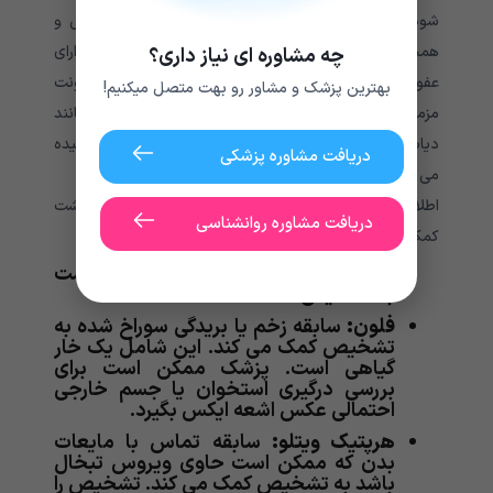
شود. شرح حال هدایت شده به شناسایی علت احتمالی و
همچنین تشخیص صحیح کمک می کند. افرادی که دارای
چه مشاوره ای نیاز داری؟
عفونت موضعی انگشت هستند، متفاوت از افرادی که عفونت
بهترین پزشک و مشاور رو بهت متصل میکنیم!
مزمن یا شدید دارند، درمان می شوند. وجود مشکلاتی مانند
دیابت یا اختلالات عروق خونی بازوها و پاها عفونت را پیچیده
دریافت مشاوره پزشکی
می کند و ممکن است درجه درمان را تغییر دهد.
اطلاعات خاص ممکن است به تشخیص نوع عفونت انگشت
دریافت مشاوره روانشناسی
کمک کند:
پارونیشیا:
سابقه جویدن ناخن ممکن است
به تشخیص کمک کند.
فلون:
سابقه زخم یا بریدگی سوراخ شده به
تشخیص کمک می کند. این شامل یک خار
گیاهی است. پزشک ممکن است برای
بررسی درگیری استخوان یا جسم خارجی
احتمالی عکس اشعه ایکس بگیرد.
هرپتیک ویتلو:
سابقه تماس با مایعات
بدن که ممکن است حاوی ویروس تبخال
باشد به تشخیص کمک می کند. تشخیص را