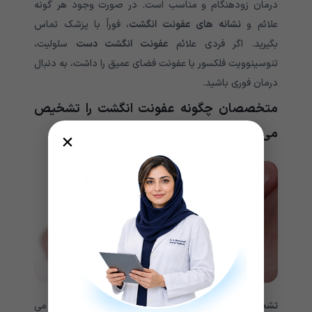
درمان زودهنگام و مناسب است. در صورت وجود هر گونه
علائم و
نشانه های عفونت انگشت
، فوراً با پزشک تماس
بگیرید. اگر فردی علائم
عفونت انگشت دست
سلولیت،
تنوسینوویت فلکسور یا عفونت فضای عمیق را داشت، به دنبال
درمان فوری باشید.
متخصصان چگونه عفونت انگشت را تشخیص
می دهند؟
تشخیص عفونت انگشت
با شرح حال و معاینه فیزیکی آغاز می