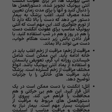
آنتی بیوتیک ها:
اگر برای
عفونت انگشت
آنتی بیوتیک تجویز شده، دستورالعمل ها
را دنبال کنید و آنها را برای مدت زمان تعیین
شده مصرف کنید. اغلب پزشک به بیمار
دستور می دهد که دست را بالا نگه دارد تا
از تورم جلوگیری کند. این مهم است که
آنتی
بیوتیک مناسب برای عفونت انگشت دست
را هم در روز و هم در شب استفاده کنید. با
قرار دادن بالش زیر دست هنگام خواب،
دست می تواند بالا بماند.
مراقبت از زخم:
مراقبت از زخم اغلب باید در
خانه ادامه یابد. این ممکن است شامل
خیساندن روزانه آب گرم، تعویض پانسمان
و استفاده از پماد آنتی بیوتیک باشد. انواع
مختلف مراقبت از زخم گسترده است. پزشک
باید مراقبت های خانگی را با جزئیات
توضیح دهد.
آتل:
انگشت یا دست ممکن است در یک
آتل قرار گیرد. این هم بی حرکتی و هم
محافظت را فراهم می کند. پیروی از
دستورالعمل های مربوط به مراقبت از
اسپلینت بسیار مهم است. بیمار نیاز به
محافظت و مراقبت مناسب از اسپلینت