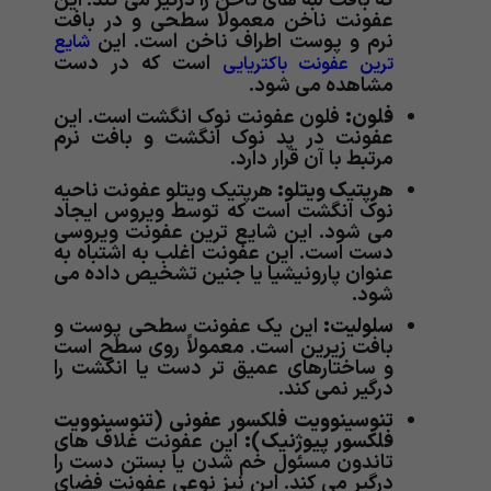
که بافت لبه های ناخن را درگیر می کند. این
عفونت ناخن معمولا سطحی و در بافت
نرم و پوست اطراف ناخن است. این
شایع
است که در دست
ترین عفونت باکتریایی
مشاهده می شود.
فلون:
فلون عفونت نوک انگشت است. این
عفونت در پد نوک انگشت و بافت نرم
مرتبط با آن قرار دارد.
هرپتیک ویتلو:
هرپتیک ویتلو عفونت ناحیه
نوک انگشت است که توسط ویروس ایجاد
می شود. این شایع ترین عفونت ویروسی
دست است. این عفونت اغلب به اشتباه به
عنوان پارونیشیا یا جنین تشخیص داده می
شود.
سلولیت:
این یک عفونت سطحی پوست و
بافت زیرین است. معمولاً روی سطح است
و ساختارهای عمیق تر دست یا انگشت را
درگیر نمی کند.
تنوسینوویت فلکسور عفونی (تنوسینوویت
فلکسور پیوژنیک):
این عفونت غلاف های
تاندون مسئول خم شدن یا بستن دست را
درگیر می کند. این نیز نوعی عفونت فضای