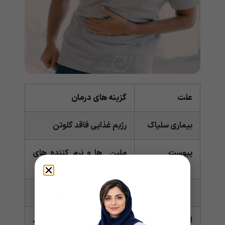
علت
گزینه های درمان
بیماری سلیاک
رژیم غذایی فاقد گلوتن
یبوست
ملین ها و نرم کننده های
مدفوع
رژیم غذایی با فیبر بالا
اسهال
داروهای ضد اسهال مانند