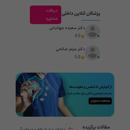
دریافت
پزشکان آنلاین داخلی
مشاوره
دکتر سعیده جهانبانی
4.5
دکتر میثم صالحی
5.0
مقالات برگزیده
دندان درد شبانه و درمان آن + راهنمای