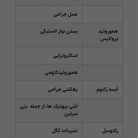
عمل جراحی
هموروئید
بستن نوار لاستیکی
پرولاپس
اسکلروتراپی
هموروئیدکتومی
آبسه رکتوم
زهکشی جراحی
آنتی بیوتیک ها، از جمله پنی
سیلین
رکتوسل
تمرینات کگل