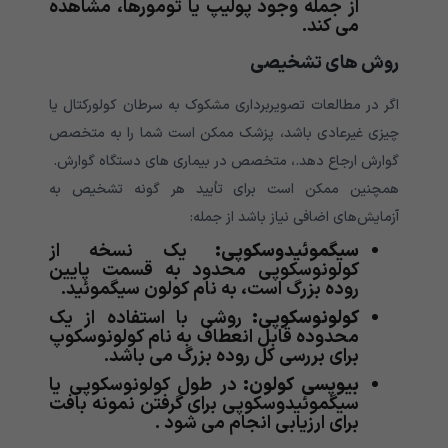
از جمله وجود پولیپ یا تومورها، مشاهده
می کند.
روش های تشخیصی
اگر در مطالعات تصویربرداری مشکوک به سرطان کولورکتال یا
چیزی غیرعادی باشد، پزشک ممکن است شما را به متخصص
گوارش ارجاع دهد.، متخصص در بیماری های دستگاه گوارش.
همچنین ممکن است برای تأیید هر گونه تشخیص به
آزمایش‌های اضافی نیاز باشد از جمله:
سیگموئیدوسکوپی:
یک نسخه از
کولونوسکوپی محدود به قسمت پایین
روده بزرگ است، به نام کولون سیگموئید.
کولونوسکوپی:
روشی با استفاده از یک
محدوده قابل انعطاف به نام کولونوسکوپ
برای بررسی کل روده بزرگ می باشد.
بیوپسی کولون:
در طول کولونوسکوپی یا
سیگموئیدوسکوپی برای گرفتن نمونه بافت
برای ارزیابی انجام می شود .