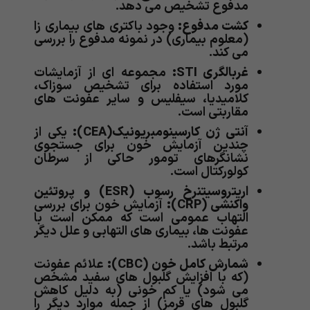
مدفوع تشخیص می دهد.
کشت مدفوع:
وجود باکتری های بیماری زا
(معلوم بیماری) در نمونه مدفوع را بررسی
می کند.
غربالگری
STI
:
مجموعه ای از آزمایشات
مورد استفاده برای تشخیص سوزاک،
کلامیدیا، سیفلیس و سایر عفونت های
مقاربتی است.
آنتی ژن کارسینومبریونیک
(CEA):
یکی از
چندین آزمایش خون برای جستجوی
نشانگرهای تومور حاکی از سرطان
کولورکتال است.
اریتروسیتنرخ رسوب
(ESR)
و پروتئین
واکنشی
(CRP)
:
آزمایش خون برای بررسی
التهاب عمومی است که ممکن است با
عفونت ها، بیماری های التهابی و علل دیگر
مرتبط باشد.
شمارش کامل خون
(CBC)
:
علائم عفونت
(که با افزایش گلبول های سفید مشخص
می شود) یا کم خونی (به دلیل کاهش
گلبول های قرمز) از جمله موارد دیگر را