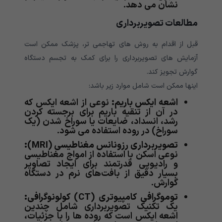
نشان می دهد.
مطالعات تصویربرداری
قبل از اقدام به روش های تهاجمی تر، پزشک ممکن است
آزمایش های تصویربرداری را برای کمک به تجسم دستگاه
گوارش تجویز کند.
اینها ممکن است شامل موارد زیر باشد:
اشعه ایکس باریم:
نوعی از اشعه ایکس که
در آن از تنقیه باریم برای برجسته کردن
رشد، انسداد، ضایعات یا سوراخ شدن (یک
سوراخ) در روده استفاده می شود.
تصویربرداری رزونانس مغناطیسی
(MRI)
:
نوعی اسکن با استفاده از امواج مغناطیسی
و رادیویی قدرتمند برای ایجاد تصاویر
بسیار دقیق از بافت‌های نرم در دستگاه
گوارش.
توموگرافی کامپیوتری
(CT)
کولونوگرافی:
یک تکنیک تصویربرداری شامل چندین
اشعه ایکس است که روده ها را با جزئیات،