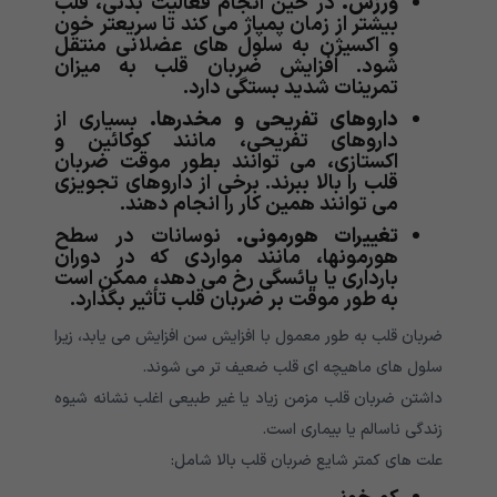
ورزش.
در حین انجام فعالیت بدنی، قلب
بیشتر از زمان پمپاژ می کند تا سریعتر خون
و اکسیژن به سلول های عضلانی منتقل
شود. افزایش ضربان قلب به میزان
تمرینات شدید بستگی دارد.
داروهای تفریحی و مخدرها.
بسیاری از
داروهای تفریحی، مانند کوکائین و
اکستازی، می توانند بطور موقت ضربان
قلب را بالا ببرند. برخی از داروهای تجویزی
می توانند همین کار را انجام دهند.
تغییرات هورمونی.
نوسانات در سطح
هورمونها، مانند مواردی که در دوران
بارداری یا یائسگی رخ می دهد، ممکن است
به طور موقت بر ضربان قلب تأثیر بگذارد.
ضربان قلب به طور معمول با افزایش سن افزایش می یابد، زیرا
سلول های ماهیچه ای قلب ضعیف تر می شوند.
داشتن ضربان قلب مزمن زیاد یا غیر طبیعی اغلب نشانه شیوه
زندگی ناسالم یا بیماری است.
علت های کمتر شایع ضربان قلب بالا شامل: