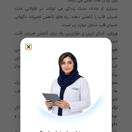
بین بردن علت اصلی می باشد.
بسیاری از عادات سبک زندگی می توانند در طولانی مدت
ضربان قلب را کاهش دهند. راه های کاهش تغییرات ناگهانی
ضربان قلب شامل موارد زیر است:
ورزش.
آسان ترین و مؤثرترین راه برای کاهش ضربان قلب،
انجام ورزش منظم است.
خوردن آب به اندازه کافی.
هنگامی که بدن دچار کمبود آب می
شود، قلب برای تثبیت جریان خون مجبور است بیشتر تلاش
کند. برای کاهش ضربان قلب بهتر است در طول روز، مقدار
زیادی نوشیدنی بدون قند و آب بنوشید.
محدودکردن مصرف محرک ها مانند کافئین و نیکوتین.
محرک
ها می توانند باعث کمبود آب بدن و افزایش فعالیت قلب
شوند.
ترک الکل.
الکل باعث کم آبی بدن می شود. همچنین الکل
نوعی ماده سمی محسوب می شود که بدن برای پردازش و
دفع آن باید سخت تر تلاش کند.