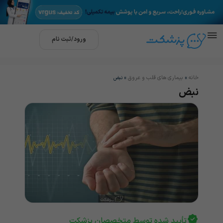
ورود/ثبت نام
خانه
بیماری های قلب و عروق
»
»
نبض
نبض
تأیید شده توسط متخصصان پزشکت