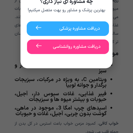
رژیم غذایی سالم و متعادل.
خوردن یک رژیم متنوع غنی از
چه مشاوره ای نیاز داری؟
میوه، سبزیجات، پروتئین های بدون چربی، آجیل و حبوبات
بهترین پزشک و مشاور رو بهت متصل میکنیم!
می تواند به بهبود سلامت قلب و سلامتی کلی کمک کند.
غذاها و مکمل های سرشار از آنتی اکسیدان ها و چربی های
دریافت مشاوره پزشکی
سالم می توانند فشار خون را پایین بیاورند و پمپاژ قلب را آسان
تر کنند.
دریافت مشاوره روانشناسی
مواد مغذی سالم برای قلب، عبارتند از:
ویتامین A، موجود در سبزیجات برگدار و
سبز
ویتامین C، به ویژه در مرکبات، سبزیجات
برگدار و جوانه لوبیا
فیبر غذایی، غلات سبوس دار، آجیل،
حبوبات و بیشتر میوه ها و سبزیجات
اسیدهای چرب امگا 3، موجود در ماهی،
گوشت بدون چربی، آجیل، غلات و حبوبات
خواب کافی.
کمبود مزمن خواب باعث استرس در کل بدن از
جمله قلب می شود.