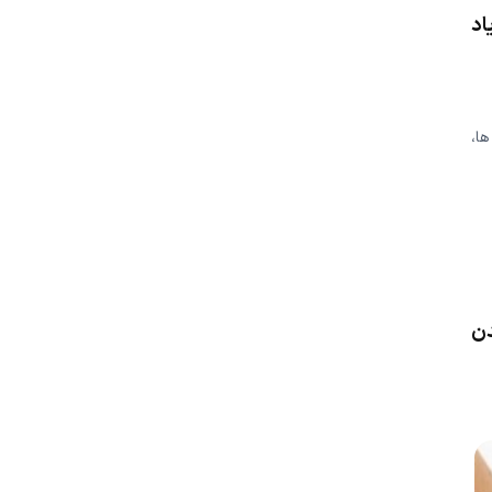
اد
ا،
دن