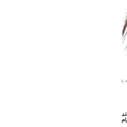
 را
ند
ام