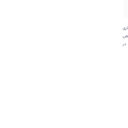
اری
خیص
 در