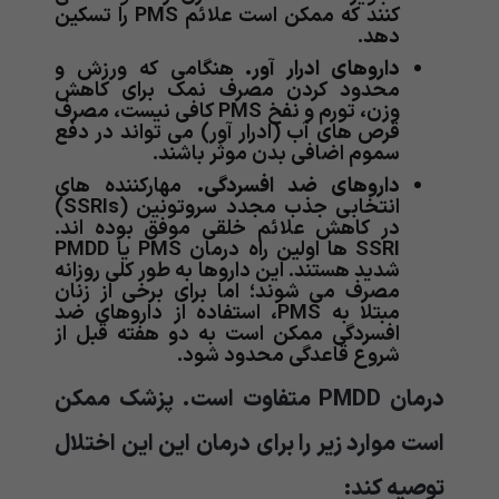
کنند که ممکن است علائم PMS را تسکین
دهد.
داروهای ادرار آور.
هنگامی که ورزش و
محدود کردن مصرف نمک برای کاهش
وزن، تورم و نفخ PMS کافی نیست، مصرف
قرص های آب (ادرار آور) می تواند در دفع
سموم اضافی بدن موثر باشند.
داروهای ضد افسردگی.
مهارکننده های
انتخابی جذب مجدد سروتونین (SSRIs)
در کاهش علائم خلقی موفق بوده اند.
SSRI ها اولین راه درمان PMS یا PMDD
شدید هستند. این داروها به طور کلی روزانه
مصرف می شوند؛ اما برای برخی از زنان
مبتلا به PMS، استفاده از داروهای ضد
افسردگی ممکن است به دو هفته قبل از
شروع قاعدگی محدود شود.
درمان
PMDD
متفاوت است. پزشک ممکن
است موارد زیر را برای درمان این این اختلال
توصیه کند: