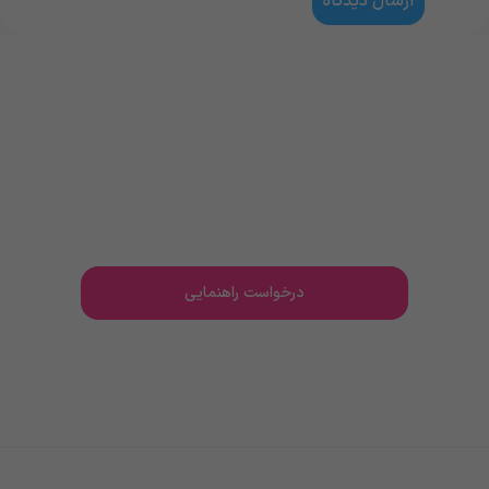
نیاز به مشاوره و راهنمایی دارید؟
کارشناسان ما در سریعترین زمان ممکن پاسخگو و راهنمای
شما هستند..
درخواست راهنمایی