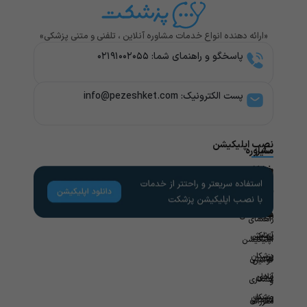
«ارائه دهنده انواع خدمات مشاوره آنلاین ، تلفنی و متنی پزشکی»
پاسخگو و راهنمای شما: ۰۲۱۹۱۰۰۲۰۵۵
پست الکترونیک: info@pezeshket.com​
نصب اپلیکیشن
سایر
مشاوره
پزشکی
خدمات
لینک
راهنمای
های
کاربران
مشاوره
تخصص
مفید
های
روانشناسی
راهنمای
پزشکی
آزمایش
مجله
اپلیکیشن
در
پزشکان
سلامتی
قوانین
محل
آنلاین
همکاری
و
ویزیت
پزشکان
سازمانی
مقررات