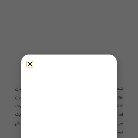
شما نمی توانید از PMS یا PMDD پیشگیری کنید، اما درمان
های ذکر شده در بالا می توانند به کاهش شدت و مدت زمان
علائم کمک کنند. علائم PMS و PMDD می توانند زیاد شود،
اما به طور معمول پس از شروع قاعدگی از بین می روند. یک
سبک زندگی سالم و یک برنامه درمانی کامل می تواند علائم
بیشتر زنان را کاهش یا از بین ببرد.