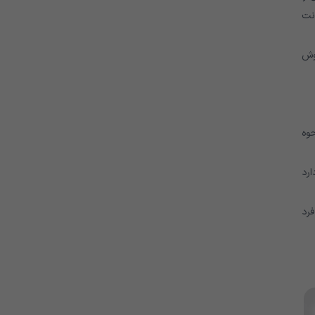
نت
روش
حوه
ارد
فرد