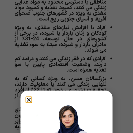
مناطقی با دسترسی محدود به مواد غذایی
زندگی می کنند، کمبود تغذیه و کمبود مواد
مغذی به ویژه در کشورهای جنوب صحرای
آفریقا و آسیای جنوبی رایج است.
افراد با افزایش نیازهای مغذی، به ویژه
کودکان و زنان باردار یا شیرده، در برخی از
کشورهای در حال توسعه، 24-31٪ از
مادران باردار و شیرده، مبتلا به
سوء تغذیه
می شوند.
افرادی که در فقر زندگی می کنند و درآمد کم
دارند، وضعیت اقتصادی پایین با سو
تغذیه همراه است.
بزرگسالان مسن، به ویژه کسانی که به
تنهایی زندگی می کنند یا معلولیت دارند،
تحقیقات نشان می دهد که تا 22٪ از افراد
مسن بزرگ دچار تغذیه می شوند و بیش از
45٪ در معرض خطر هستند.
افرادی که مشکلاتی در جذب مواد مغذی
تأثیر می گذارد، افراد مبتلا به بیماری کرون
یا کولیت اولسراتیو ممکن است چهار برابر
بیشتر از افراد بدون این شرایط سوءتغذیه
داشته باشند.