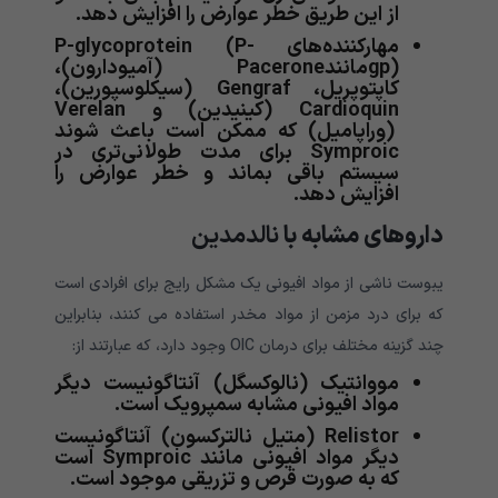
از این طریق خطر عوارض را افزایش دهد.
مهارکننده‌های P-glycoprotein (P-
gp)مانندPacerone (آمیودارون)،
کاپتوپریل، Gengraf (سیکلوسپورین)،
Cardioquin (کینیدین) و Verelan
(وراپامیل) که ممکن است باعث شوند
Symproic برای مدت طولانی‌تری در
سیستم باقی بماند و خطر عوارض را
افزایش دهد.
داروهای مشابه با
نالدمدین
یبوست ناشی از مواد افیونی یک مشکل رایج برای افرادی است
که برای درد مزمن از مواد مخدر استفاده می کنند، بنابراین
چند گزینه مختلف برای درمان OIC وجود دارد، که عبارتند از:
مووانتیک (نالوکسگل) آنتاگونیست دیگر
مواد افیونی مشابه سمپرویک است.
Relistor (متیل نالترکسون) آنتاگونیست
دیگر مواد افیونی مانند Symproic است
که به صورت قرص و تزریقی موجود است.