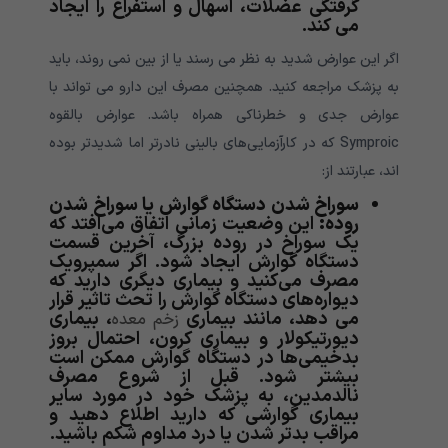
گرفتگی عضلات، اسهال و استفراغ را ایجاد
می کند.
اگر این عوارض شدید به نظر می رسند یا از بین نمی روند، باید
به پزشک مراجعه کنید. همچنین مصرف این دارو می تواند با
عوارض جدی و خطرناکی همراه باشد. عوارض بالقوه
Symproic که در کارآزمایی‌های بالینی نادرتر اما شدیدتر بوده
اند، عبارتند از:
سوراخ شدن دستگاه گوارش یا سوراخ شدن
روده:
این وضعیت زمانی اتفاق می‌افتد که
یک سوراخ در روده بزرگ، آخرین قسمت
دستگاه گوارش ایجاد شود. اگر سمپرویک
مصرف می‌کنید و بیماری دیگری دارید که
دیواره‌های دستگاه گوارش را تحث تاثیر قرار
می دهد، مانند بیماری
، بیماری
زخم معده
دیورتیکولار و بیماری کرون، احتمال بروز
بدخیمی‌ها در دستگاه گوارش ممکن است
بیشتر شود. قبل از شروع مصرف
نالدمدین، به پزشک خود در مورد سایر
بیماری گوارشی که دارید اطلاع دهید و
مراقب بدتر شدن یا درد مداوم شکم باشید.