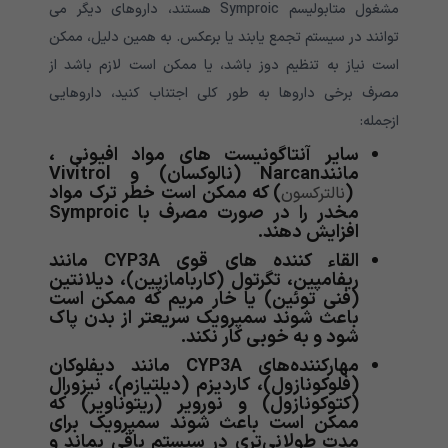
مشغول متابولیسم Symproic هستند، داروهای دیگر می
توانند در سیستم تجمع یابند یا برعکس. به همین دلیل، ممکن
است نیاز به تنظیم دوز باشد، یا ممکن است لازم باشد از
مصرف برخی داروها به طور کلی اجتناب کنید، داروهایی
ازجمله:
سایر آنتاگونیست های مواد افیونی ،
مانندNarcan (نالوکسان) و Vivitrol
(
) که ممکن است خطر ترک مواد
نالترکسون
مخدر را در صورت مصرف با Symproic
افزایش دهند.
القاء کننده های قوی CYP3A مانند
ریفامپین، تگرتول (کاربامازپین)، دیلانتین
(فنی توئین) یا خار مریم که ممکن است
باعث شوند سمپرویک سریعتر از بدن پاک
شود و به خوبی کار نکند.
مهارکننده‌های CYP3A مانند دیفلوکان
(فلوکونازول)، کاردیزم (دیلتیازم)، نیزورال
(کتوکونازول) و نورویر (ریتوناویر) که
ممکن است باعث شوند سمپرویک برای
مدت طولانی‌تری در سیستم باقی بماند و