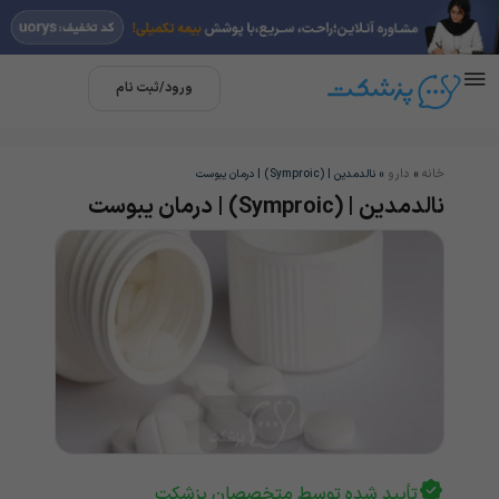
ورود/ثبت نام
خانه
دارو
»
»
نالدمدین | (Symproic) | درمان یبوست
نالدمدین | (Symproic) | درمان یبوست
تأیید شده توسط متخصصان پزشکت