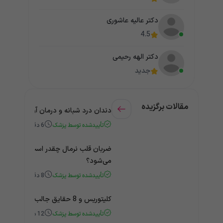
دکتر عالیه عاشوری
4.5
دکتر الهه رحیمی
جدید
مقالات برگزیده
دندان درد شبانه و درمان آن + راهنمای
تأییدشده توسط پزشک
6
دقیقه
ضربان قلب نرمال چقدر است؟ چه زمانی
می‌شود؟
تأییدشده توسط پزشک
8
دقیقه
کلیتوریس و 8 حقایق جالب و باورنکردنی درباره آن
تأییدشده توسط پزشک
12
دقیقه