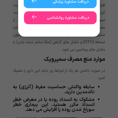
دریافت مشاوره پزشکی
افزایش تعریق، لرز، افزایش اشک ریزش، قرمزی روی صورت،
گردن، بازوها و بالای سینه، احساس سرما، درد شکم یا معده،
دریافت مشاوره روانشناسی
اسهال، تهوع و استفراغ، فوراً به پزشک خود اطلاع دهید. از
مصرف داروهای دیگر خودداری کنید مگر اینکه با پزشکتان
بدون
مشورت کرده باشید. این شامل داروهای تجویزی یا
نسخه
(OTC) و مکمل های گیاهی (مثلاً مخمر سنت جان) یا
مکمل های ویتامین می شود.
موارد منع مصرف سمپرویک
در صورت داشتن هر یک از شرایط زیر نباید این دارو را مصرف
کنید:
سابقه واکنش حساسیت مفرط (آلرژی) به
نالدمدین دارید.
مشکوک به انسداد روده یا در معرض خطر
انسداد مکرر هستید. این بیماری خطر
سوراخ شدن روده را افزایش می دهد.