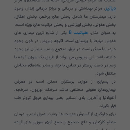
کلینیک ها، مراکز جراحی سرپایی، خانه های سالمندان، مراکز
دیالیز
، مراکز بهداشتی و درمانی و مراکز درمانی زندان وجود
دارد. بیمارستان ها شامل بخش های پرخطر، بخش اطفال،
بخش عفونی، بخش اورژانس و بخش مراقبت های ویژه است.
هپاتیت B
به عنوان مثال،
یکی از شایع ترین بیماری های
عفونی مرتبط با پرستاری است. اگرچه ویروس در خون وجود
دارد، اما ممکن است در بزاق، مدفوع و منی بیماران نیز وجود
داشته باشد. این ویروس می تواند از طریق یک سوزن آلوده یا
زخم در دست پرستار در تماس با بزاق و سایر غشاهای مخاطی
منتقل شود.
در بسیاری از موارد، پرستاران ممکن است در معرض
بیماری‌های عفونی مختلفی مانند سرخک، اوریون، سرخجه،
آنفولانزا و آخرین بلای انسانی یعنی بیماری عروق کرونر قلب
قرار بگیرند.
برای جلوگیری از گسترش عفونت ها، رعایت اصول ایمنی، درمان
منظم کارکنان و دفع صحیح و جمع آوری سوزن های آلوده