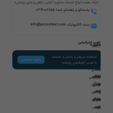
«ارائه دهنده انواع خدمات مشاوره آنلاین ، تلفنی و متنی پزشکی»
پاسخگو و راهنمای شما: ۰۲۱۹۱۰۰۲۰۵۵
پست الکترونیک: info@pezeshket.com​
نصب اپلیکیشن
سایر
مشاوره
پزشکی
خدمات
لینک
راهنمای
های
کاربران
مشاوره
تخصص
مفید
های
روانشناسی
راهنمای
پزشکی
آزمایش
مجله
اپلیکیشن
در
پزشکان
سلامتی
قوانین
محل
آنلاین
همکاری
و
ویزیت
پزشکان
سازمانی
مقررات
در
برتر
درباره
سوالات