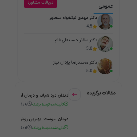
دریافت مشاوره
عمومی
دکتر مهدی نیکخواه سخنور
4.5
دکتر سالار حسینعلی فام
5.0
دکتر محمدرضا یزدان نیاز
5.0
مقالات برگزیده
دندان درد شبانه و درمان آن + راهنمای
تأییدشده توسط پزشک
6
دقیقه
درمان یبوست؛ بهترین روش‌های خانگی
تأییدشده توسط پزشک
6
دقیقه