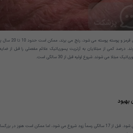
افرادی که از پسوریازیس، یک اختلال پوستی که باعث ایجاد لکه های قرمز و پوسته پوسته می شود،
ند. درصد کمی از مبتلایان به آرتریت پسوریاتیک علائم مفصلی را قبل از ضایع
 بهبود
علائم اسپوندیلیت آنکیلوزان اغلب در سنین 17 تا 45 سالگی ظاهر می شود. قبل از 17 سالگی رسماً زود شروع می شود، اما ممکن است هنوز در بزر