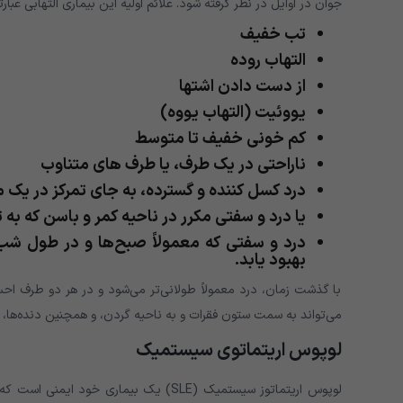
جوان در اوایل در نظر گرفته شود. علائم اولیه این بیماری التهابی عبارتن
تب خفیف
التهاب روده
از دست دادن اشتها
یووئیت (التهاب یووه)
کم خونی خفیف تا متوسط
ناراحتی در یک طرف، یا طرف های متناوب
درد کسل کننده و گسترده، به جای تمرکز در یک 
یا درد و سفتی مکرر در ناحیه کمر و باسن که به
درد و سفتی که معمولاً صبح‌ها و در طول ش
بهبود یابد.
با گذشت زمان، درد معمولاً طولانی‌تر می‌شود و در هر دو طرف ا
می‌تواند به سمت ستون فقرات و به ناحیه گردن، و همچنین دنده‌ها، تی
لوپوس اریتماتوی سیستمیک
لوپوس اریتماتوز سیستمیک (SLE) یک بیمار