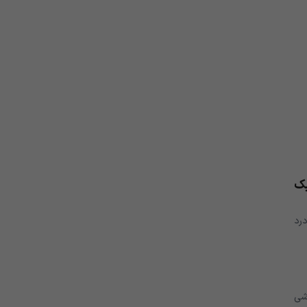
بک
رد
وشی