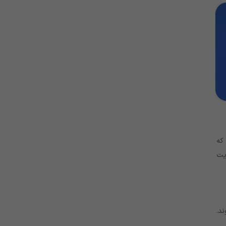
که
ریت
ند.