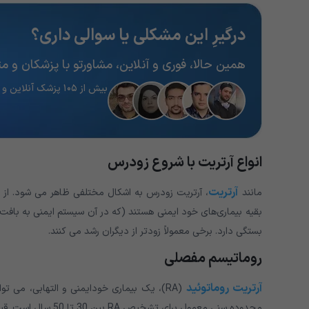
درگیرِ این مشکلی یا سوالی داری؟
همین حالا، فوری و آنلاین، مشاورتو با پزشکان و 
بیش از ۱۰۵ پزشک آنلاین و آماده پاسخگویی
انواع آرتریت با شروع زودرس
آرتریت
مانند
، آرتریت زودرس به اشکال مختلفی ظاهر می شود. از ا
بقیه بیماری‌های خود ایمنی هستند (که در آن سیستم ایمنی به بافت
بستگی دارد. برخی معمولاً زودتر از دیگران رشد می کنند.
روماتیسم مفصلی
آرتریت روماتوئید
(RA)، یک بیماری خودایمنی و التهابی، می تو
محدوده سنی معمول برای تشخیص RA بین 30 تا 50 سال است. قبل از 30 سالگی، شروع زودرس در نظر گرفته می شود.