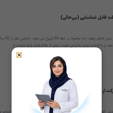
لت قابل شناسایی (بی‌حالی)
استئوآرتریت (OA) شایع ترین شکل آرتریت است. ممکن است در هر سنی اتفاق بی
د و با گذشت زمان بدتر می شوند. برخی از علائم اولیه رایج عبارتند از:
 از بین برود.
ند، اغلب علائم آنقدر بد نمی شوند که متوجه شوند تا زمانی که برای انجام ع