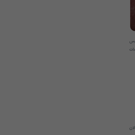
 رنج می برند، ممکن است حدود 10 تا 20 سال پس
ات
گسالان