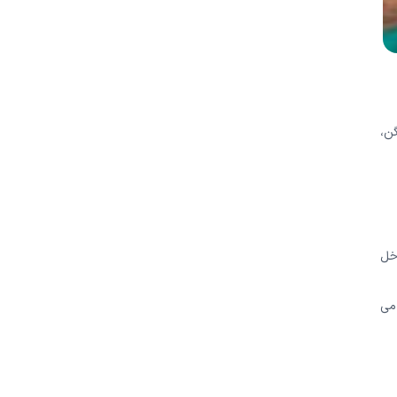
گن،
 (IUDs) و چسبندگی داخل
ه می