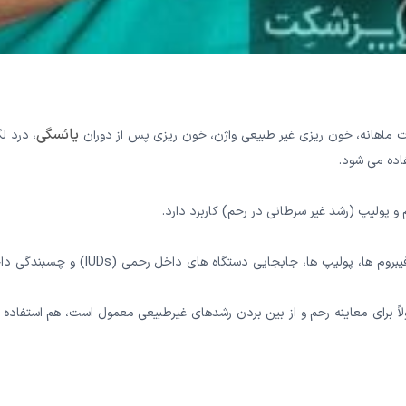
یائسگی
ات ماهانه، خون ریزی غیر طبیعی واژن، خون ریزی پس از دوران
، درد ل
اده می شود.
ولیپ (رشد غیر سرطانی در رحم) کاربرد دارد.
پزشکتان امکان دارد برای درمان برخی اختلالات مانند از بین بردن فیبروم ها، پولیپ ها، جابجایی دستگاه های داخل رحمی
جای روشی به نام اتساع و کورتاژ (D&C) که معمولاً برای معاینه رحم و از بین بردن رشدهای غیرطبیعی معمول است، هم استفاد