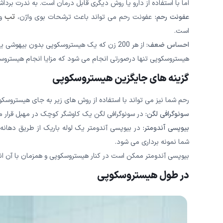
اما با استفاده از دارو یا روش دیگری قابل درمان است. به ندرت برد
تب
عفونت رحم:
عفونت رحم می تواند باعث ترشحات بوی واژن،
و 
است.
احساس ضعف:
از هر 200 زن که یک هیستروسکوپی بدون بیهوشی یا بی حسی موضعی انجام می شود، احساس ضعف ممکن است در زن دیده شود.
هیستروسکوپی تنها درصورتی انجام می شود که مزایا انجام هیستروسک
گزینه های جایگزین هیستروسکوپی
رحم شما نیز می تواند با استفاده از روش های زیر به جای هیستروسک
سونوگرافی لگن:
در سونوگرافی لگن یک کاوشگر کوچک در مهبل قرار می
بیوپسی آندومتر:
در بیوپسی آندومتر یک لوله باریک از طریق دهانه
شما نمونه برداری می شود.
بیوپسی آندومتر ممکن است در کنار هیستروسکوپی و همزمان با آن انجا
در طول هیستروسکوپی