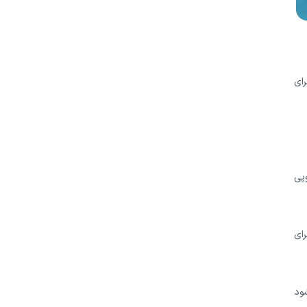
رای
پی
رای
ود