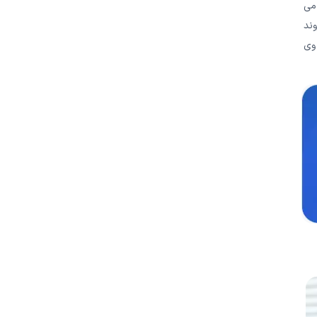
می
وند
 وی