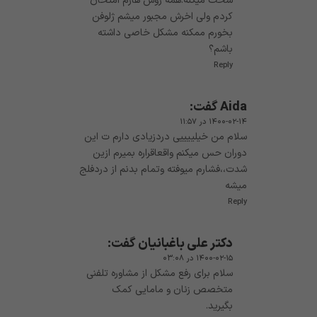
سخت میکنه.همه روش هارم امتحان
کردم ولی اخرش مجبور میشم ژلوفن
بخورم ممکنه مشکل خاصی داشته
باشم؟
Reply
Aida
گفت:
۱۴۰۰-۰۲-۱۴ در ۱۱:۵۷
سلام من خیلییییی دردزیادی دارم ت این
دوران حس میکنم واقعاقراره بمیرم ازین
شدت،،فشارم میوفته وتمام بدنم از دردفلج
میشه
Reply
دکتر علی باغبانیان
گفت:
۱۴۰۰-۰۲-۱۵ در ۰۳:۰۸
سلام برای رفع مشکل از مشاوره تلفنی
متخصص زنان و مامایی کمک
بگیرید.