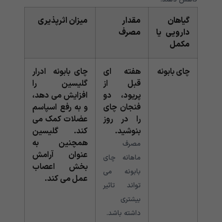
گیاهان
مقدار
میزان اثرپذیری
دارویی یا
مصرف
مکمل
چای بابونه
هفته ای
چای بابونه ادرار
قبل از
گلیسین را
پریود، دو
افزایش می دهد،
فنجان چای
و به رفع اسپاسم
را در روز
عضلات کمک می
بنوشید.
کند. گلیسین
همچنین به
مصرف
عنوان آرامش
ماهانه چای
بخش اعصاب
بابونه می
عمل می کند.
تواند تاثیر
بیشتری
داشته باشد.