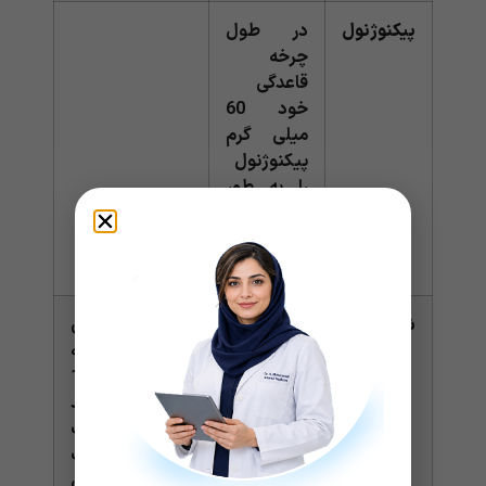
پیکنوژنول
در طول
چرخه
قاعدگی
خود 60
میلی گرم
پیکنوژنول
را به طور
روزانه
مصرف
کنید.
شوید
از دو روز
تحقیقات نشان
قبل از
داده است که
چرخه
مصرف 1000
قاعدگی،
میلی گرم شوید
1000 میلی
به اندازه مفنامیک
گرم شوید را
اسید که یک
به مدت 5
داروی بدون