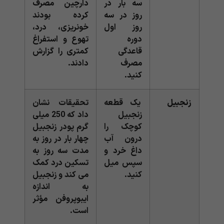
سه بار در
دارچین مصرف
روز در سه
کرده بودند
روز اول
خونریزی، درد،
دوره
تهوع و استفراغ
قاعدگی
کمتری را گزارش
مصرف
دادند.
کنید.
زنجبیل
یک قطعه
تحقیقات نشان
زنجبیل
داد که 250 میلی
کوچک را
گرم پودر زنجبیل
درون آب
چهار بار در روز به
داغ خرد و
مدت سه روز به
سپس میل
تسکین درد کمک
کنید.
می کند و زنجبیل
به اندازه
ایبوپروفن مؤثر
است.