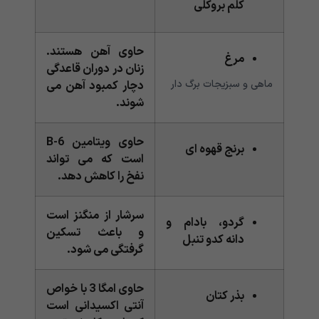
کلم بروکلی
حاوی آهن هستند.
مرغ
زنان در دوران قاعدگی
ماهی و سبزیجات برگ دار
دچار کمبود آهن می
شوند.
حاوی ویتامین B-6
برنج قهوه ای
است که می تواند
نفخ را کاهش دهد.
سرشار از منگنز است
گردو، بادام و
و باعث تسکین
دانه کدو تنبل
گرفتگی می شود.
حاوی امگا 3 با خواص
بذر کتان
آنتی اکسیدانی است