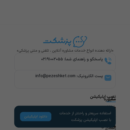
«ارائه دهنده انواع خدمات مشاوره آنلاین ، تلفنی و متنی پزشکی»
پاسخگو و راهنمای شما: ۰۲۱۹۱۰۰۲۰۵۵
پست الکترونیک: info@pezeshket.com​
نصب اپلیکیشن
سایر
مشاوره
پزشکی
خدمات
لینک
راهنمای
های
کاربران
مشاوره
تخصص
مفید
های
روانشناسی
راهنمای