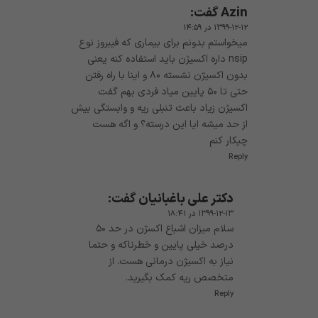
Azin
گفت:
۱۳۹۹-۱۲-۱۲ در ۱۴:۵۹
میخواستم بدونم برای بیماری که فیبروز نوع
nsip داره اکسیژن باید استفاده کنه یعنی
بدون اکسیژن نشسته ۸۰ و اینا با راه رفتن
حتی تا ۵۰ پایین میاد فردی بهم گفت
اکسیژن زیاد باعث تنبلی ریه و وابستگی بیش
از حد میشه ایا این درسته؟ و اگه هست
چیکار کنم
Reply
دکتر علی باغبانیان
گفت:
۱۳۹۹-۱۲-۱۳ در ۱۸:۴۱
سلام میزان اشباع اکسژن در حد ۵۰
درصد خیلی پایین و خطرناکه و حتما
نیاز به اکسیژن درمانی هست. از
متخصص ریه کمک بگیرید.
Reply