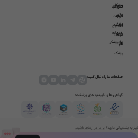
ویزیت
پزشکان
سازمانی
مقررات
در
برتر
درباره
سوالات
منزل
پزشکت
متداول
خدمات
تماس
ثبت
دامپزشکی
با ما
نام
پزشک
صفحات ما را دنبال کنید:
گواهی ها و تاییدیه های پزشکت:
نیاز به پشتیبانی دارید؟
با ما در ارتباط باشید.