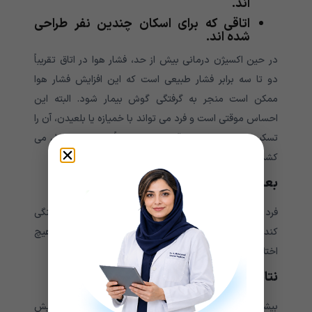
اند.
اتاقی که برای اسکان چندین نفر طراحی
شده اند.
در حین اکسیژن درمانی بیش از حد، فشار هوا در اتاق تقریباً
دو تا سه برابر فشار طبیعی است که این افزایش فشار هوا
ممکن است منجر به گرفتگی گوش بیمار شود. البته این
احساس موقتی است و فرد می تواند با خمیازه یا بلعیدن، آن را
تسکین دهد. در اکثر مواقع اکسیژن تقریباً دو ساعت طول می
کشد.
بعد از درمان اکسیژن هایپربار
فرد ممکن است بعد از معالجه احساس خستگی یا گرسنگی
کند اما این خستگی درفعالیت های عادی روزمره فرد هیچ
اختلالی را ایجاد نمی کند.
نتایج اکسیژن درمانی
بیشتر افراد برای گرفتن نتیجه بهتر از روند درمانی خود به بیش