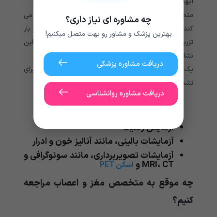
آنها از شخص می خواهند که حرکات مختلفی را انجام دهد.
متخصص مغز و اعصاب هر بار که فرد احساس خستگی می
چه مشاوره ای نیاز داری؟
کند، دوزهای تنسیلون را ادامه می دهد. اگر فرد پس از هر بار
بهترین پزشک و مشاور رو بهت متصل میکنیم!
تزریق تنسیلون متوجه شود که قدرت او تغییر می کند، این
نشان می دهد که احتمالاً میاستنی گراویس دارد.
دریافت مشاوره پزشکی
یک متخصص مغز و اعصاب می تواند از آزمایش های زیر برای
تشخیص اختلالات عصبی استفاده کند:
دریافت مشاوره روانشناسی
آنژیوگرافی
نمونه برداری
آزمایش ژنتیک
آزمایشات بالینی، مانند آنالیز خون و ادرار
آزمایشات تصویربرداری، مانند سونوگرافی و
MRI، CT و
اسکن PET
چه موقع به متخصص مغز و اعصاب مراجعه
کنیم؟