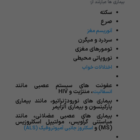
بیماری ها عبارتند از:
سکته
صرع
آنوریسم مغز
سردرد و میگرن
تومورهای مغزی
نوروپاتی محیطی
اختلالات خواب
عفونت های سیستم عصبی مانند
، مننژیت و HIV
انسفالیت
بیماری های نورودژنراتیو، مانند بیماری
پارکینسون و بیماری آلزایمر
بیماری های عصبی عضلانی، مانند
میاستنی گراویس، مولتیپل اسکلروزیس
(MS) و
اسکلروز جانبی آمیوتروفیک (ALS)