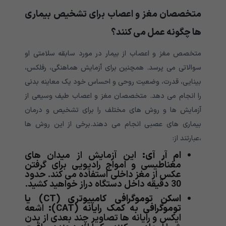
متخصصان مغز و اعصاب برای تشخیص بیماری
ها چگونه عمل می کنند؟
متخصص مغز و اعصاب از بیمار در مورد سابقه سلامتی او
سوالاتی می پرسد. همچنین برای آزمایش هماهنگی، رفلکس،
بینایی، قدرت، وضعیت روحی و احساس خود یک معاینه بدنی
را انجام می دهد. متخصصان مغز و اعصاب طیف وسیعی از
آزمایش ها و روش های مختلف را برای تشخیص و درمان
بیماری های عصبی انجام می دهند.برخی از این روش ها
،عبارتند از:
ام آر آی:
این آزمایش از میدان های
مغناطیسی و امواج رادیویی برای گرفتن
عکس از مغز داخلی استفاده می کند. حدود
30 دقیقه داخل دستگاه دراز خواهید کشید.
اسکن توموگرافی کامپیوتری (CT) یا
توموگرافی به کمک رایانه (CAT):
اشعه
ایکس و رایانه ها تصاویر چند بعدی از بدن