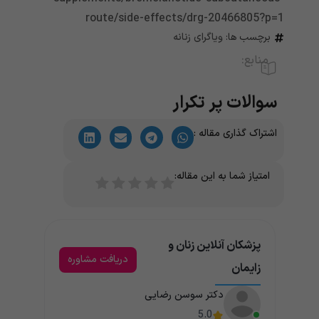
route/side-effects/drg-20466805?p=1
برچسب ها:
ویاگرای زنانه
منابع:
سوالات پر تکرار
اشتراک گذاری مقاله :
امتیاز شما به این مقاله:
پزشکان آنلاین زنان و
دریافت مشاوره
زایمان
دکتر سوسن رضایی
5.0