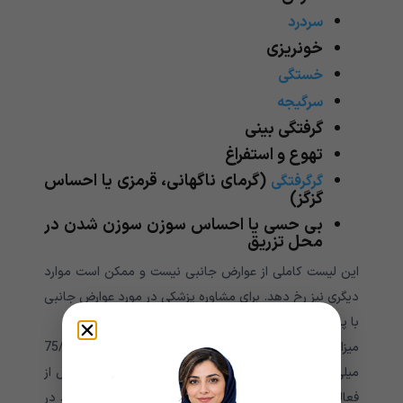
سردرد
خونریزی
خستگی
سرگیجه
گرفتگی بینی
تهوع و استفراغ
(گرمای ناگهانی، قرمزی یا احساس
گرگرفتگی
گزگز)
بی حسی
یا احساس سوزن سوزن شدن در
محل تزریق
این لیست کاملی از عوارض جانبی نیست و ممکن است موارد
دیگری نیز رخ دهد. برای مشاوره پزشکی در مورد عوارض جانبی
با پزشک خود تماس بگیرید.
میزان معمول برای اختلال میل جنسی کم در بزرگسالان 75/1
میلی گرم به صورت زیر جلدی در صورت نیاز 45 دقیقه قبل از
فعالیت جنسی پیش بینی شده است. بیش از 1 دوز نباید در