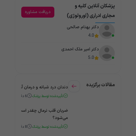
پزشکان آنلاین کلیه و
دریافت مشاوره
مجاری ادراری (اورولوژی)
دکتر بهنام صالحی
4.0
دکتر امیر ملک احمدی
5.0
مقالات برگزیده
دندان درد شبانه و درمان آن + راهنمای
تأییدشده توسط پزشک
6
دقیقه
ضربان قلب نرمال چقدر است؟ چه زمانی
می‌شود؟
تأییدشده توسط پزشک
8
دقیقه