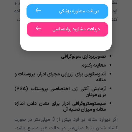
مشکوک شود و از بررسی علائم، سابقه پزشکی بیمار و
آزمایشات بیشتر برای تشخیص و یا رد بیماری استفاده
دریافت مشاوره پزشکی
کنند. این آزمایشات ممکن است شامل موارد زیر باشد:
دریافت مشاوره روانشناسی
معاینه بدنی
آزمایشات ادرار
آزمایش خون
تصویربرداری سونوگرافی
معاینه رکتوم
آندوسکوپی برای ارزیابی مجرای ادرار، پروستات و
مثانه
آزمایش آنتی ژن اختصاصی پروستات (PSA)
برای مردان
سیستومتروگرافی ادرار برای نشان دادن اندازه
مثانه و میزان تخلیه آن
اگر دیواره مثانه در فرد بیش از 3 میلی‌متر در صورت
گشاد شدن یا 5 میلی‌متر در حالت غیر متسع باشد،