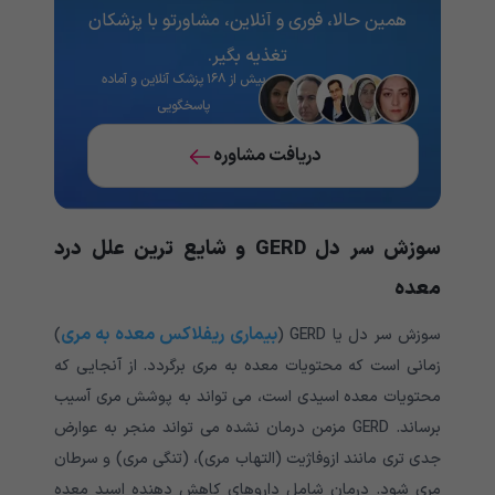
همین حالا، فوری و آنلاین، مشاورتو با پزشکان
تغذیه‌ بگیر.
بیش از ۱۶۸ پزشک آنلاین و آماده
پاسخگویی
دریافت مشاوره
سوزش سر دل
GERD و شایع ترین علل درد
معده
بیماری ریفلاکس معده به مری
سوزش سر دل یا GERD (
)
زمانی است که محتویات معده به مری برگردد. از آنجایی که
محتویات معده اسیدی است، می تواند به پوشش مری آسیب
برساند. GERD مزمن درمان نشده می تواند منجر به عوارض
جدی تری مانند ازوفاژیت (التهاب مری)، (تنگی مری) و سرطان
مری شود. درمان شامل داروهای کاهش دهنده اسید معده