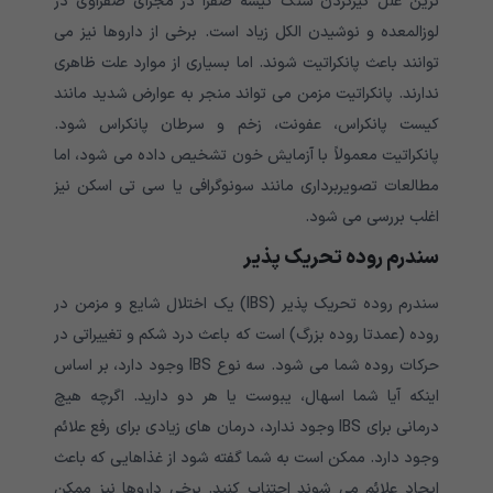
ترین علل گیرکردن سنگ کیسه صفرا در مجرای صفراوی در
لوزالمعده و نوشیدن الکل زیاد است. برخی از داروها نیز می
توانند باعث پانکراتیت شوند. اما بسیاری از موارد علت ظاهری
ندارند. پانکراتیت مزمن می تواند منجر به عوارض شدید مانند
کیست پانکراس، عفونت، زخم و سرطان پانکراس شود.
پانکراتیت معمولاً با آزمایش خون تشخیص داده می شود، اما
مطالعات تصویربرداری مانند سونوگرافی یا سی تی اسکن نیز
اغلب بررسی می شود.
سندرم روده تحریک پذیر
سندرم روده تحریک پذیر (IBS) یک اختلال شایع و مزمن در
روده (عمدتا روده بزرگ) است که باعث درد شکم و تغییراتی در
حرکات روده شما می شود. سه نوع IBS وجود دارد، بر اساس
اینکه آیا شما اسهال، یبوست یا هر دو دارید. اگرچه هیچ
درمانی برای IBS وجود ندارد، درمان های زیادی برای رفع علائم
وجود دارد. ممکن است به شما گفته شود از غذاهایی که باعث
ایجاد علائم می شوند اجتناب کنید. برخی داروها نیز ممکن