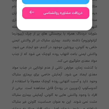
مثال، یک بثورات قرمز خاص، خارش دار و ناهموار (به نام
دریافت مشاوره روانشناسی
درماتیت هرپتی فرمیس) روی آرنج و زانو معمولاً در بیماران
مبتلا به بیماری سلیاک دیده می شود. افراد مبتلا به بیماری
التهابی روده ممکن است بثورات پوستی مختلفی از جمله
بثورات دردناک همراه با برجستگی های پر از چرک (پیودرما
گرانولوزوم) داشته باشند. بیماری سلیاک در اثر واکنش ایمنی
خاص به گلوتن، پروتئین موجود در گندم، جو ایجاد می شود.
واکنش ایمنی باعث التهاب روده کوچک می شود که از جذب
مواد مغذی جلوگیری می کند.
با گذشت زمان، عوارض ناشی از عدم توانایی در جذب مواد
مغذی ایجاد می شود. آزمایش خاصی برای بیماری سلیاک
وجود دارد و آسیب التهابی روده کوچک معمولاً با استفاده از
آندوسکوپ (دوربین در روده) قابل مشاهده است. برخی از
افراد با وجود واکنش هایی به گلوتن، آزمایش بیماری سلیاک
مثبت نمی شوند. این به عنوان حساسیت گلوتن غیر سلیاک
شناخته می شود. درمان اصلی برای افراد مبتلا به بیماری