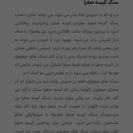
سنگ کیسه صفرا
دردی که با خوردن غذا بدتر می شود می تواند نشان دهنده
سنگ کیسه صفرا، عفونت کیسه صفرا، پانکراتیت، ریفلاکس
اسید یا بیماری سلیاک باشد. رفلاکس اسید نیز معمولاً با صاف
دراز کشیدن بدتر می شود. بهبود درد با خوردن می تواند به
این معنی باشد که شما زخم روده دارید. استرس عاطفی ممکن
است سندرم روده تحریک پذیر را بدتر کند. سنگ های صفراوی
در کیسه صفرا از اجزای غلیظ صفرا تشکیل می شوند، مایعی که
توسط کبد ساخته می شود تا به هضم چربی ها کمک کند.
سنگ های صفراوی فقط در صورتی باعث درد می شوند که در
مجرای صفراوی (لوله) زمانی که کیسه صفرا، سنگ را آزاد می
کند، قرار بگیرند. در برخی موارد شدید، سنگ کیسه صفرا می
تواند باعث التهاب یا عفونت کیسه صفرا شود (به نام کوله
سیستیت). سنگ کیسه صفرا معمولا با سونوگرافی شکم
تشخیص داده می شود. جراحی برای برداشتن کیسه صفرا
اغلب برای درمان سنگ های صفراوی دردناک مورد نیاز است،