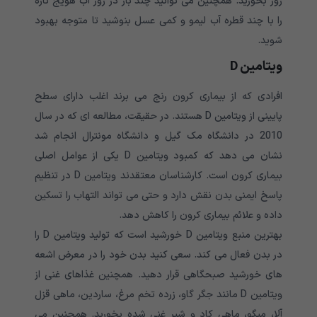
روز بخورید. همچنین می توانید چند بار در روز آب هویج تازه
را با چند قطره آب لیمو و کمی عسل بنوشید تا متوجه بهبود
شوید.
ویتامین
D
افرادی که از بیماری کرون رنج می برند اغلب دارای سطح
پایینی از ویتامین D هستند. در حقیقت، مطالعه ای که در سال
2010 در دانشگاه مک گیل و دانشگاه مونترال انجام شد
نشان می دهد که کمبود ویتامین D یکی از عوامل اصلی
بیماری کرون است. کارشناسان معتقدند ویتامین D در تنظیم
پاسخ ایمنی بدن نقش دارد و حتی می تواند التهاب را تسکین
داده و علائم بیماری کرون را کاهش دهد.
بهترین منبع ویتامین D خورشید است که تولید ویتامین D را
در بدن فعال می کند. سعی کنید بدن خود را در معرض اشعه
های خورشید صبحگاهی قرار دهید. همچنین غذاهای غنی از
ویتامین D مانند جگر گاو، زرده تخم مرغ، ساردین، ماهی قزل
آلا، میگو، ماهی کاد و شیر غنی شده بخورید. همچنین می