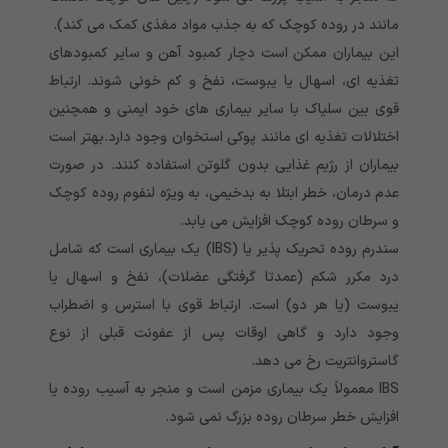
مانند در روده کوچک که به جذب مواد مغذی کمک می کند).
این بیماران ممکن است دچار کمبود آهن و سایر کمبودهای
تغذیه ای، اسهال یا یبوست، نفخ و کم خونی شوند. ارتباط
قوی بین سلیاک با سایر بیماری های خود ایمنی و همچنین
اختلالات تغذیه ای مانند پوکی استخوان وجود دارد.بهتر است
بیماران از رژیم غذایی بدون گلوتن استفاده کنند. در صورت
عدم درمان، خطر ابتلا به بدخیمی، به ویژه لنفوم روده کوچک
و سرطان روده کوچک افزایش می یابد.
سندرم روده تحریک پذیر یا (IBS) یک بیماری است که شامل
درد مکرر شکم (عمدتا گرفتگی عضلات)، نفخ و اسهال یا
یبوست (یا هر دو) است. ارتباط قوی با استرس و اضطراب
وجود دارد و گاهی اوقات پس از عفونت قبلی از نوع
گاستروانتریت رخ می دهد.
IBS معمولاً یک بیماری مزمن است و منجر به آسیب روده یا
افزایش خطر سرطان روده بزرگ نمی شود.