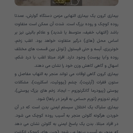
بیماری کرون یک بیماری التهابی مزمن دستگاه گوارش، عمدتا
روده کوچک و روده بزرگ است. شدت آن ممکن است متفاوت
باشد (التهاب خفیف، متوسط یا شدید) و علائم بالینی نیز بر
اساس محل (های) درگیر متفاوت خواهد بود. اغلب زخم،
خونریزی، آبسه و حتی فیستول (تونل بین قسمت های مختلف
روده و/یا پوست) وجود دارد. افراد مبتلا اغلب با درد شکم،
اسهال و گاهی کاهش وزن خود را نشان می دهند.
بیماری کرون گاهی اوقات می تواند منجر به التهاب مفاصل و
ستون فقرات (آرتریت)، چشم (یووئیت، اسکلریت)، مشکلات
پوستی (پیودرما گانگرنوزوم – ایجاد زخم های بزرگ پوستی)،
اریتم ندوزوم (تورم حساس به قرمز در پاها) شود.
بیماری سلیاک یک اختلال سیستم ایمنی بدن است که در آن
خوردن هرگونه گلوتن منجر به آسیب روده کوچک می شود.
در افراد مبتلا، بدن یک پاسخ ایمنی به گلوتن نشان می دهد
که منجر به آسیب پرزها می شود (چین های کوچک انگشت