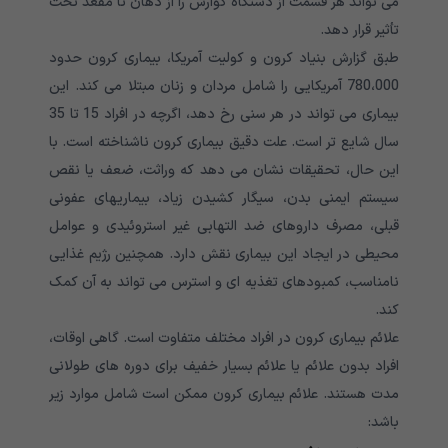
می تواند هر قسمت از دستگاه گوارش را از دهان تا مقعد تحت
تأثیر قرار دهد.
طبق گزارش بنیاد کرون و کولیت آمریکا، بیماری کرون حدود
780،000 آمریکایی را شامل مردان و زنان مبتلا می کند. این
بیماری می تواند در هر سنی رخ دهد، اگرچه در افراد 15 تا 35
سال شایع تر است. علت دقیق بیماری کرون ناشناخته است. با
این حال، تحقیقات نشان می دهد که وراثت، ضعف یا نقص
سیستم ایمنی بدن، سیگار کشیدن زیاد، بیماریهای عفونی
قبلی، مصرف داروهای ضد التهابی غیر استروئیدی و عوامل
محیطی در ایجاد این بیماری نقش دارد. همچنین رژیم غذایی
نامناسب، کمبودهای تغذیه ای و استرس می تواند به آن کمک
کند.
علائم بیماری کرون در افراد مختلف متفاوت است. گاهی اوقات،
افراد بدون علائم یا علائم بسیار خفیف برای دوره های طولانی
مدت هستند. علائم بیماری کرون ممکن است شامل موارد زیر
باشد: