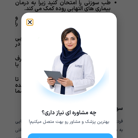
طب سوزنی را امتحان کنید زیرا به درمان
بیماری های التهابی روده کمک می کند.
محصولات لبنی و غذاهای پر فیبر و
همچنین غذاهای تند و سرخ شده را
محدود کنید.
به جای خوردن دو یا سه وعده غذایی
بزرگ، پنج یا شش وعده غذایی کوچک در
طول روز بخورید.
مکمل های آهن، ویتامین B و روی مصرف
کنید. قبل از مصرف مکمل، همیشه با
پزشک مشورت کنید.
یک دفتر رژیم غذایی داشته باشید تا
بتوانید علت بروز علائم را در خود مشاهده
کنید. این کار حذف مواد غذایی را برای شما
آسان تر می کند.
سوالات متداول در مورد بیماری کرون
چه مشاوره ای نیاز داری؟
فردی که از بیماری کرون رنج می برد باید از خوردن چه غذاهایی
بهترین پزشک و مشاور رو بهت متصل میکنیم!
به شدت خودداری کند؟
به طور کلی، در طول بیماری، وقتی