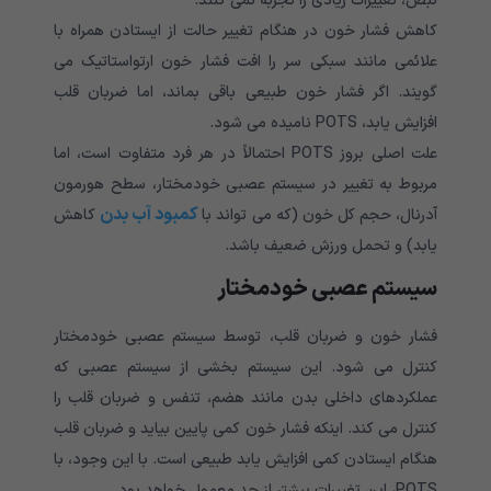
نبض، تغییرات زیادی را تجربه نمی کنند
.
کاهش فشار خون در هنگام تغییر حالت از ایستادن همراه با
علائمی مانند سبکی سر را افت فشار خون ارتواستاتیک می
گویند. اگر فشار خون طبیعی باقی بماند، اما ضربان قلب
افزایش یابد،
POTS
نامیده می شود
.
علت اصلی بروز
POTS
احتمالاً در هر فرد متفاوت است، اما
مربوط به تغییر در سیستم عصبی خودمختار، سطح هورمون
کمبود آب بدن
آدرنال، حجم کل خون (که می تواند با
کاهش
یابد) و تحمل ورزش ضعیف باشد.
سیستم عصبی خودمختار
فشار خون و ضربان قلب، توسط سیستم عصبی خودمختار
کنترل می شود. این سیستم بخشی از سیستم عصبی که
عملکردهای داخلی بدن مانند هضم، تنفس و ضربان قلب را
کنترل می کند. اینکه فشار خون کمی پایین بیاید و ضربان قلب
هنگام ایستادن کمی افزایش یابد طبیعی است. با این وجود، با
POTS،
این تغییرات بیشتر از حد معمول خواهد بود
.