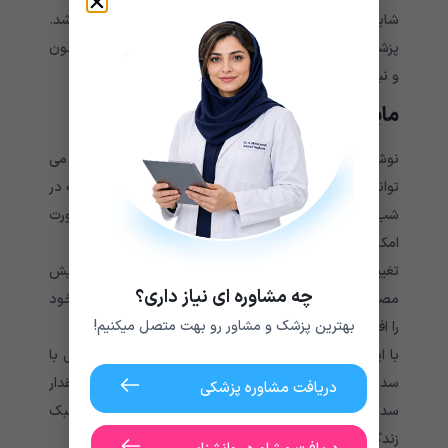
شاید فرد به ترکیبی از چندین رویکرد درمانی نیاز داشته باشد.
پزشک احتمال دارد، پیشنهاد کند که مرتباً در خانه فشار خون
و نبض خود را بررسی کنید.
مایعات و رژیم غذایی
نوشیدن مایعات غیر کافئین می تواند بدن را هیدراته کند. می
توانید مایعات مناسب هر روز را اندازه گیری کنید. کمبود آب در
شب معمول است، بنابراین نوشیدن مایعات، صبح در صورت
امکان قبل از بلند شدن از رختخواب بسیار مهم است.
تغییر رژیم غذایی اغلب بخشی از درمان POTS است. با افزایش
چه مشاوره ای نیاز داری؟
مصرف آب و افزودن سدیم بیشتر ، می توانید حجم خون خود
بهترین پزشک و مشاور رو بهت متصل میکنیم!
را افزایش دهید. این می تواند از شدت علائم بکاهد.
با این حال، به اکثر افراد توصیه نمی شود که از رژیم غذایی با
سدیم بالا استفاده کنند، بنابراین با پزشک خود در مورد مقدار
دریافت مشاوره پزشکی
سدیم مورد نیاز خود مشورت کنید.
این نکات مربوط به سبک
زندگی را امتحان کنید
: