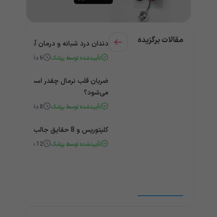
مقالات برگزیده
دندان درد شبانه و درمان آن + راهنمای
تأییدشده توسط پزشک
6
دقیقه
ضربان قلب نرمال چقدر است؟ چه زمانی
می‌شود؟
تأییدشده توسط پزشک
8
دقیقه
کلیتوریس و 8 حقایق جالب و باورنکردنی درباره آن
تأییدشده توسط پزشک
12
دقیقه