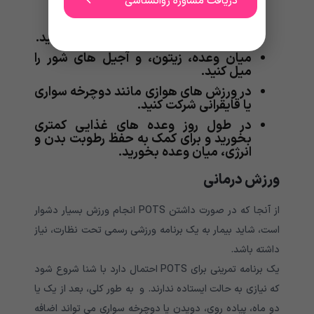
دریافت مشاوره روانشناسی
قبل از ایستادن 16 اونس آب بنوشید.
خواب منظم و با کیفیت کافی داشته باشید.
میان وعده، زیتون، و آجیل های شور را
میل کنید.
در ورزش های هوازی مانند دوچرخه سواری
یا قایقرانی شرکت کنید.
در طول روز وعده های غذایی کمتری
بخورید و برای کمک به حفظ رطوبت بدن و
انرژی، میان وعده بخورید.
ورزش درمانی
از آنجا که در صورت داشتن
POTS
انجام ورزش بسیار دشوار
است، شاید بیمار به یک برنامه ورزشی رسمی تحت نظارت، نیاز
داشته باشد
.
یک برنامه تمرینی برای
POTS ا
حتمال دارد با شنا شروع شود
که نیازی به حالت ایستاده ندارند. و به طور کلی، بعد از یک یا
دو ماه، پیاده روی، دویدن یا دوچرخه سواری می تواند اضافه