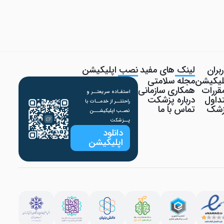
بران
لینک های مفید
نصب اپلیکیشن
پلیکیشن
مجله سلامتی
قررات
همکاری سازمانی
استفـاده سریعتــر و
داول
درباره پزشکت
راحتتــر از خدمــات با
پزشک
تماس با ما
نصـب اپلیکیشـــن
پــزشکت
دانلود
اپلیکیشن