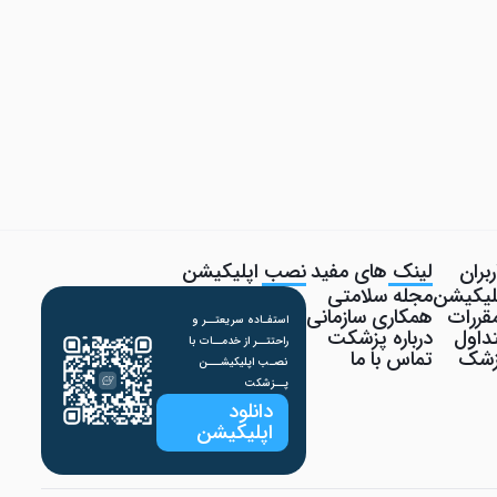
بران
لینک های مفید
نصب اپلیکیشن
پلیکیشن
مجله سلامتی
قررات
همکاری سازمانی
استفـاده سریعتــر و
داول
درباره پزشکت
راحتتــر از خدمــات با
پزشک
تماس با ما
نصـب اپلیکیشـــن
پــزشکت
دانلود
اپلیکیشن