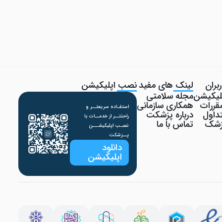
بران
لینک های مفید
نصب اپلیکیشن
پلیکیشن
مجله سلامتی
قررات
همکاری سازمانی
استفـاده سریعتــر و
داول
درباره پزشکت
راحتتــر از خدمــات با
پزشک
تماس با ما
نصـب اپلیکیشـــن
پــزشکت
دانلود
اپلیکیشن