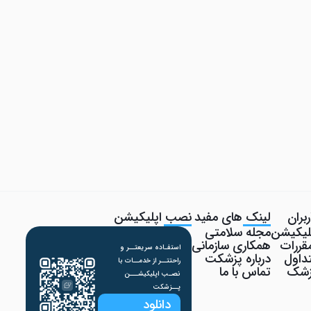
بران
لینک های مفید
نصب اپلیکیشن
پلیکیشن
مجله سلامتی
قررات
همکاری سازمانی
استفـاده سریعتــر و
داول
درباره پزشکت
راحتتــر از خدمــات با
پزشک
تماس با ما
نصـب اپلیکیشـــن
پــزشکت
دانلود