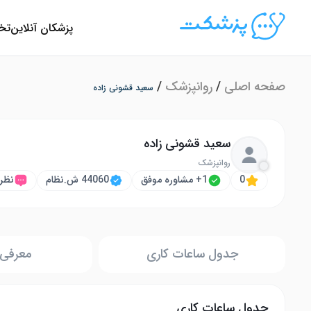
پزشکان آنلاین
تخ
صفحه اصلی
/
روانپزشک
/
سعید قشونی زاده
سعید قشونی زاده
روانپزشک
0
1+ مشاوره موفق
44060 ش.نظام
نظر
جدول ساعات کاری
معرفی 
جدول ساعات کاری