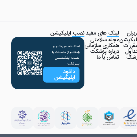
بران
لینک های مفید
نصب اپلیکیشن
پلیکیشن
مجله سلامتی
قررات
همکاری سازمانی
استفـاده سریعتــر و
داول
درباره پزشکت
راحتتــر از خدمــات با
پزشک
تماس با ما
نصـب اپلیکیشـــن
پــزشکت
دانلود
اپلیکیشن