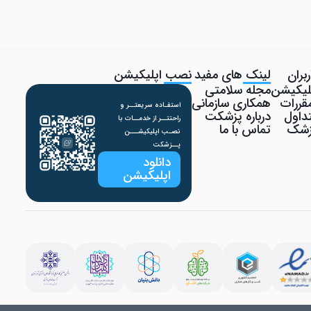
بران
لینک های مفید
نصب اپلیکیشن
پلیکیشن
مجله سلامتی
قررات
همکاری سازمانی
استفـاده سریعتــر و
داول
درباره پزشکت
راحتتــر از خدمــات با
پزشک
تماس با ما
نصـب اپلیکیشـــن
پــزشکت
دانلود
اپلیکیشن