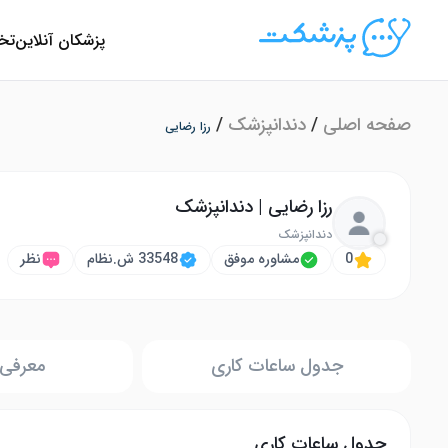
پزشکان آنلاین
تخ
صفحه اصلی
/
دندانپزشک
/
رزا رضایی
رزا رضایی | دندانپزشک
دندانپزشک
0
مشاوره موفق
33548 ش.نظام
نظر
جدول ساعات کاری
معرفی 
جدول ساعات کاری