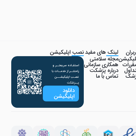
بران
لینک های مفید
نصب اپلیکیشن
پلیکیشن
مجله سلامتی
قررات
همکاری سازمانی
استفـاده سریعتــر و
داول
درباره پزشکت
راحتتــر از خدمــات با
پزشک
تماس با ما
نصـب اپلیکیشـــن
پــزشکت
دانلود
اپلیکیشن