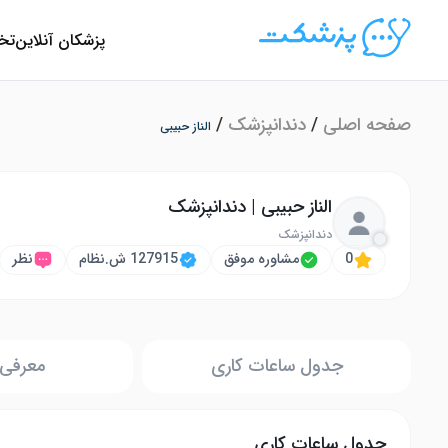
پزشکان آنلاین
تخ
صفحه اصلی
/
دندانپزشک
/
الناز حبیبی
الناز حبیبی | دندانپزشک
دندانپزشک
0
مشاوره موفق
127915 ش.نظام
نظر
جدول ساعات کاری
معرفی 
جدول ساعات کاری