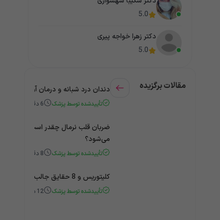
دکتر شکیبا شهسواری
5.0
دکتر زهرا خواجه پیری
5.0
مقالات برگزیده
دندان درد شبانه و درمان آن + راهنمای
تأییدشده توسط پزشک
6
دقیقه
ضربان قلب نرمال چقدر است؟ چه زمانی
می‌شود؟
تأییدشده توسط پزشک
8
دقیقه
کلیتوریس و 8 حقایق جالب و باورنکردنی درباره آن
تأییدشده توسط پزشک
12
دقیقه