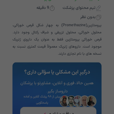
تیم محتوای پزشکت
9
دقیقه
بدون نظر
پرومتازین(Promethazine) به چهار شکل قرص خوراکی،
محلول خوراکی، محلول تزریقی و شیاف رکتال وجود دارد.
قرص خوراکی پرومتازین فقط به عنوان یک داروی ژنریک
موجود است. داروهای ژنریک معمولاً قیمت کمتری نسبت به
نسخه های با نام تجاری دارند.
درگیرِ این مشکلی یا سؤالی داری؟
همین حالا، فوری و آنلاین، مشاورتو با پزشکان
داروساز بگیر.
بیش از ۹۸ پزشک آنلاین و آماده
پاسخگویی